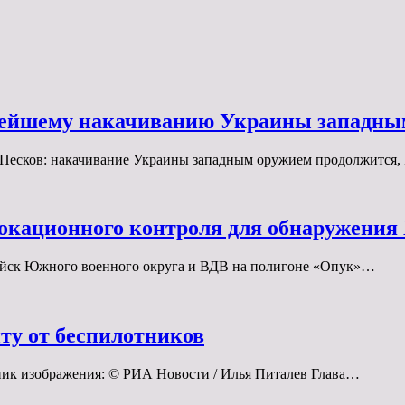
ьнейшему накачиванию Украины западн
Песков: накачивание Украины западным оружием продолжится,
локационного контроля для обнаружени
ойск Южного военного округа и ВДВ на полигоне «Опук»…
иту от беспилотников
ник изображения: © РИА Новости / Илья Питалев Глава…