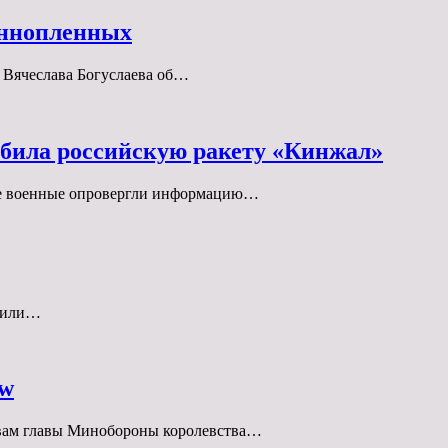
еннопленных
а Вячеслава Богуслаева об…
била российскую ракету «Кинжал»
е военные опровергли информацию…
учили…
ow
ловам главы Минобороны королевства…