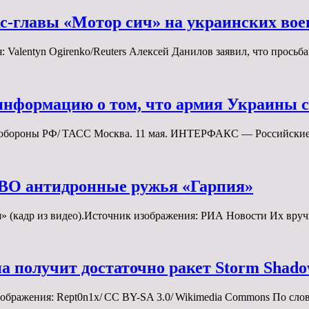
с-главы «Мотор сич» на украинских во
alentyn Ogirenko/Reuters Алексей Данилов заявил, что просьб
нформацию о том, что армия Украины с
нобороны РФ/ ТАСС Москва. 11 мая. ИНТЕРФАКС — Российски
СВО антидронные ружья «Гарпия»
» (кадр из видео).Источник изображения: РИА Новости Их вр
а получит достаточно ракет Storm Shad
зображения: Rept0n1x/ CC BY-SA 3.0/ Wikimedia Commons По с