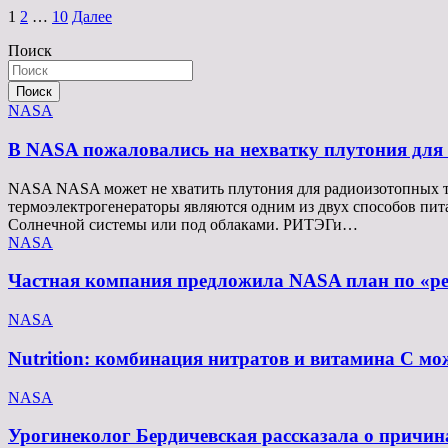
Пагинация
1
2
…
10
Далее
записей
Поиск
Поиск
NASA
В NASA пожаловались на нехватку плутония для
NASA NASA может не хватить плутония для радиоизотопных т
термоэлектрогенераторы являются одним из двух способов пит
Солнечной системы или под облаками. РИТЭГи…
NASA
Частная компания предложила NASA план по «реа
NASA
Nutrition: комбинация нитратов и витамина C мо
NASA
Урогинеколог Бердичевская рассказала о причи