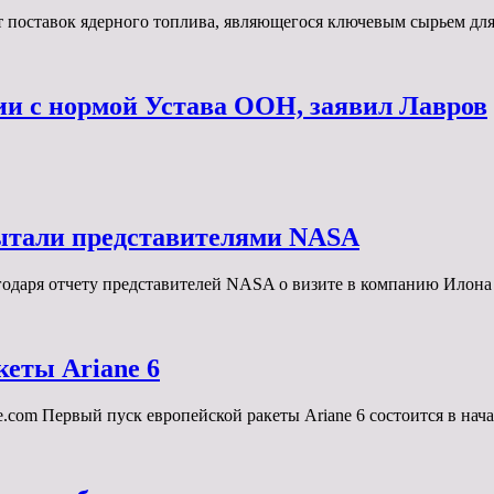
т поставок ядерного топлива, являющегося ключевым сырьем д
ии с нормой Устава ООН, заявил Лавров
пытали представителями NASA
Благодаря отчету представителей NASA о визите в компанию Ило
кеты Ariane 6
ce.com Первый пуск европейской ракеты Ariane 6 состоится в на