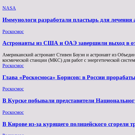
NASA
Иммунологи разработали пластырь для лечения а
Роскосмос
Астронавты из США и ОАЭ завершили выход в о
Американский астронавт Стивен Боуэн и астронавт из Объеди
космической станции (МКС) для работ с энергетической сист
Роскосмос
Глава «Роскосмоса» Борисов: в России прорабат
Роскосмос
В Курске побывали представители Национального
Роскосмос
В Кирове из-за курящего полицейского сгорели 