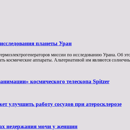
 исследования планеты Уран
ермоэлектрогенераторов миссии по исследованию Урана. Об эт
ать космические аппараты. Альтернативой им являются солнечн
нимации» космического телескопа Spitzer
жет улучшить работу сосудов при атеросклерозе
нах недержания мочи у женщин