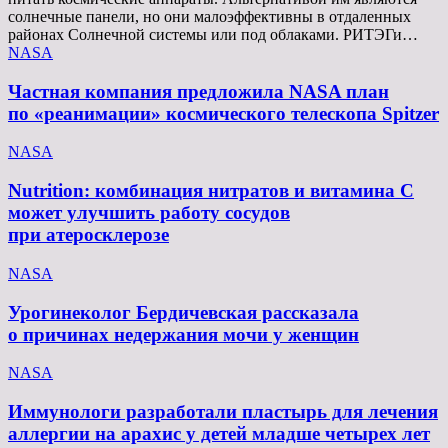
солнечные панели, но они малоэффективны в отдаленных
районах Солнечной системы или под облаками. РИТЭГи…
NASA
Частная компания предложила NASA план
по «реанимации» космического телескопа Spitzer
NASA
Nutrition: комбинация нитратов и витамина C
может улучшить работу сосудов
при атеросклерозе
NASA
Урогинеколог Бердичевская рассказала
о причинах недержания мочи у женщин
NASA
Иммунологи разработали пластырь для лечения
аллергии на арахис у детей младше четырех лет