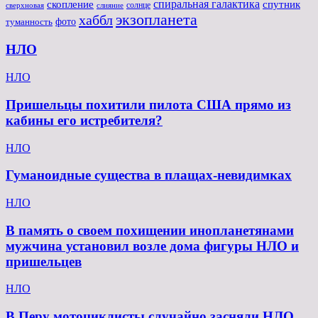
спиральная галактика
скопление
спутник
солнце
слияние
сверхновая
экзопланета
хаббл
туманность
фото
НЛО
НЛО
Пришельцы похитили пилота США прямо из
кабины его истребителя?
НЛО
Гуманоидные существа в плащах-невидимках
НЛО
В память о своем похищении инопланетянами
мужчина установил возле дома фигуры НЛО и
пришельцев
НЛО
В Перу мотоциклисты случайно засняли НЛО,