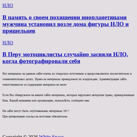
НЛО
В память о своем похищении инопланетянами
мужчина установил возле дома фигуры НЛО и
пришельцев
НЛО
В Перу мотоциклисты случайно засняли НЛО,
когда фотографировали себя
Все материалы на данном сайте взяты из открытых источников и предоставляются исключительно в
ознакомительных целях. Права на материалы принадлежат их владельцам. Администрация сайта
ответственности за содержание материала не несет.
Если Вы обнаружили на нашем сайте материалы, которые нарушают авторские права, принадлежащие
Вам, Вашей компании или организации, пожалуйста, сообщите нам.
На сайте могут быть опубликованы материалы 18+!
При цитировании ссылка на источник обязательна.
Copyright © 2026
White Space.