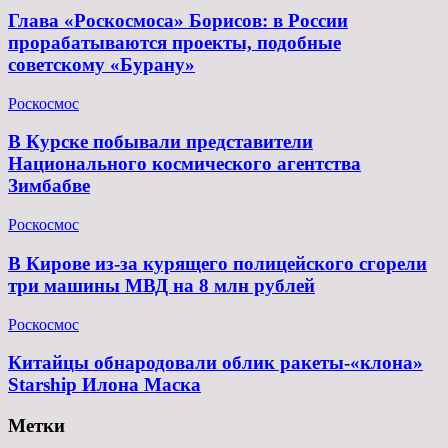
Глава «Роскосмоса» Борисов: в России
прорабатываются проекты, подобные
советскому «Бурану»
Роскосмос
В Курске побывали представители
Национального космического агентства
Зимбабве
Роскосмос
В Кирове из-за курящего полицейского сгорели
три машины МВД на 8 млн рублей
Роскосмос
Китайцы обнародовали облик ракеты-«клона»
Starship Илона Маска
Метки