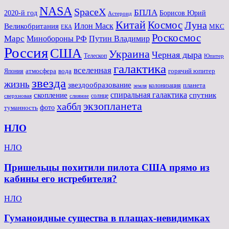
NASA
SpaceX
БПЛА
2020-й год
Борисов Юрий
Астероид
Китай
Космос
Луна
Великобритания
Илон Маск
МКС
ЕКА
Роскосмос
Марс
Минoбороны РФ
Путин Владимир
Россия
США
Украина
Черная дыра
Телескоп
Юпитер
галактика
вселенная
атмосфера
вода
горячий юпитер
Япония
звезда
жизнь
звездообразование
планета
колонизация
земля
спиральная галактика
скопление
спутник
солнце
слияние
сверхновая
экзопланета
хаббл
туманность
фото
НЛО
НЛО
Пришельцы похитили пилота США прямо из
кабины его истребителя?
НЛО
Гуманоидные существа в плащах-невидимках