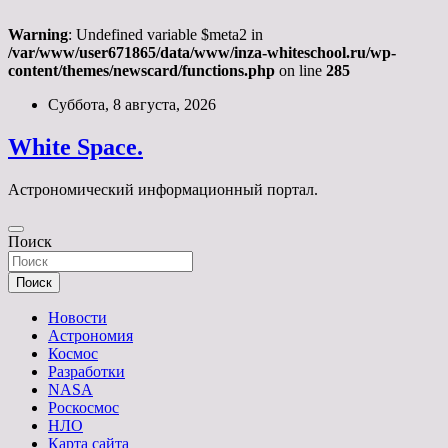
Warning
: Undefined variable $meta2 in
/var/www/user671865/data/www/inza-whiteschool.ru/wp-
content/themes/newscard/functions.php
on line
285
Перейти
Суббота, 8 августа, 2026
к
содержимому
White Space.
Астрономический информационный портал.
Поиск
Поиск
Новости
Астрономия
Космос
Разработки
NASA
Роскосмос
НЛО
Карта сайта