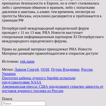
принципах безопасности в Европе, но в ответ сталкивалась
либо с циничным обманом и враньем, либо с попытками
давления и шантажа, а альянс тем временем, несмотря на
протесты Москвы, неуклонно расширяется и приближается к
границам РФ
Петербургский международный юридический форум
проходит с 11 по 13 мая. РИА Новости выступает
генеральным информационным партнером XI Петербургского
международного юридического форума.
Права на данный материал принадлежат РИА Новости
Материал размещён правообладателем в открытом доступе
Источник:
vpk.name
Метки:
Лавров Сергей
,
ООН
,
Путин Владимир
,
Россия
,
Украина
Навигация
Прототип кабины лунного Starship испытали
представителями NASA
по
Американская пресса: США продолжают серьезно зависеть от
записям
поставок ядерного топлива из России
Поиск