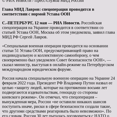
© РИА Новости / Пресс-служба МИД России
Глава МИД Лавров: спецоперация проводится в
соответствии с нормой Устава ООН
С.-ПЕТЕРБУРГ, 12 мая — РИА Новости.
Российская
спецоперация на Украине проводится в соответствии со
статьей Устава ООН, Москва об этом уведомляла, заявил глава
МИД РФ Сергей Лавров.
«Специальная военная операция проводится на основании
статьи 51 Устава ООН, предусматривающей право на
индивидуальную и коллективную самооборону, о чем
своевременно был уведомлен Совет безопасности ООН», —
сказал министр, выступая в онлайн-режиме на Петербургском
международном юридическом форуме.
Россия начала специальную военную операцию на Украине 24
февраля 2022 года. Президент РФ Владимир Путин назвал ее
целью «защиту людей, которые на протяжении восьми лет
подвергаются издевательствам, геноциду со стороны
киевского режима». Он отмечал, что спецоперация –
вынужденная мера, России «не оставили никаких шансов
поступить иначе, риски в сфере безопасности создали такие,
что другими средствами реагировать было невозможно». По
его словам, Россия 30 лет пыталась договориться с НАТО о