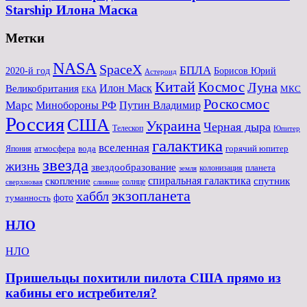
Starship Илона Маска
Метки
NASA
SpaceX
БПЛА
2020-й год
Борисов Юрий
Астероид
Китай
Космос
Луна
Великобритания
Илон Маск
МКС
ЕКА
Роскосмос
Марс
Минoбороны РФ
Путин Владимир
Россия
США
Украина
Черная дыра
Телескоп
Юпитер
галактика
вселенная
атмосфера
вода
горячий юпитер
Япония
звезда
жизнь
звездообразование
планета
колонизация
земля
спиральная галактика
скопление
спутник
солнце
слияние
сверхновая
экзопланета
хаббл
туманность
фото
НЛО
НЛО
Пришельцы похитили пилота США прямо из
кабины его истребителя?