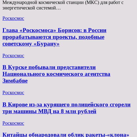
Международной космической станции (МКС) для работ с
энергетической системой…
Роскосмос
Глава «Роскосмоса» Борисов: в России
прорабатываются проекты, подобные
советскому «Бурану»
Роскосмос
В Курске побывали представители
Национального космического агентства
Зимбабве
Роскосмос
В Кирове из-за курящего полицейского сгорели
три машины МВД на 8 млн рублей
Роскосмос
Китайцы обнародовали облик ракеты-«клона»