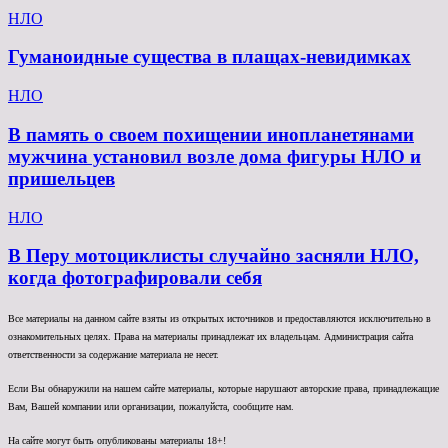
НЛО
Гуманоидные существа в плащах-невидимках
НЛО
В память о своем похищении инопланетянами
мужчина установил возле дома фигуры НЛО и
пришельцев
НЛО
В Перу мотоциклисты случайно засняли НЛО,
когда фотографировали себя
Все материалы на данном сайте взяты из открытых источников и предоставляются исключительно в
ознакомительных целях. Права на материалы принадлежат их владельцам. Администрация сайта
ответственности за содержание материала не несет.
Если Вы обнаружили на нашем сайте материалы, которые нарушают авторские права, принадлежащие
Вам, Вашей компании или организации, пожалуйста, сообщите нам.
На сайте могут быть опубликованы материалы 18+!