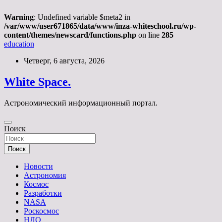
Warning
: Undefined variable $meta2 in
/var/www/user671865/data/www/inza-whiteschool.ru/wp-
content/themes/newscard/functions.php
on line
285
education
Перейти
Четверг, 6 августа, 2026
к
содержимому
White Space.
Астрономический информационный портал.
Поиск
Поиск
Новости
Астрономия
Космос
Разработки
NASA
Роскосмос
НЛО