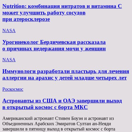
Nutrition: комбинация нитратов и витамина C
может улучшить работу сосудов
при атеросклерозе
NASA
Урогинеколог Бердичевская рассказала
о причинах недержания мочи у женщин
NASA
Иммунологи разработали пластырь для лечения
аллергии на арахис у детей младше четырех лет
Роскосмос
Астронавты из США и ОАЭ завершили выход
в открытый космос с борта МКС
Американский астронавт Стивен Боуэн и астронавт из
Объединенных Арабских Эмиратов Султан ан-Неяди
завершили в пятницу выход в открытый космос с борта