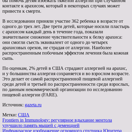
бы помочь детям избежать тяжелой аллергии при случайном
контакте к арахисом, который в некоторых случаях может
привести к смерти.
В исследовании приняли участие 362 ребенка в возрасте от
одного до трех лет. Две трети детей, которые носили пластырь
с арахисом каждый день в течение года, показали
значительное снижение чувствительности к белку арахиса:
они смогли съесть эквивалент от одного до четырех
арахисовых орехов, не страдая от аллергии. Наиболее
распространенным побочным эффектом лечения была кожная
сыпь.
По оценкам, 2% детей в США страдают аллергией на арахис,
и у большинства аллергия сохраняется и во взрослом возрасте.
Это делает ее самой распространенной пищевой аллергией
среди детей и третьей по распространенности среди взрослых,
по данным некоммерческой организации по исследованию
пищевой аллергии (FARE).
Источник:
gazeta.ru
Метки:
США
Навигация
Frontiers in Immunology: регулярное вдыхание ментола
улучшило память мышей с деменцией
по
Инфракрасное изображение огромного спутника Юпитера