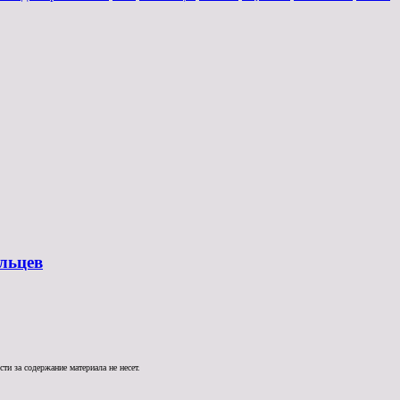
льцев
и за содержание материала не несет.