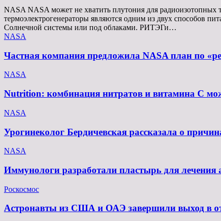
NASA NASA может не хватить плутония для радиоизотопных т
термоэлектрогенераторы являются одним из двух способов пит
Солнечной системы или под облаками. РИТЭГи…
NASA
Частная компания предложила NASA план по «реа
NASA
Nutrition: комбинация нитратов и витамина C мо
NASA
Урогинеколог Бердичевская рассказала о причи
NASA
Иммунологи разработали пластырь для лечения а
Роскосмос
Астронавты из США и ОАЭ завершили выход в о