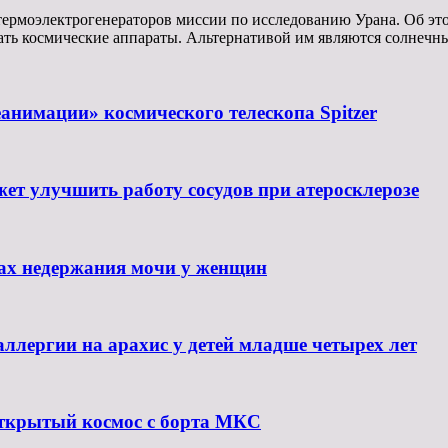
ермоэлектрогенераторов миссии по исследованию Урана. Об эт
ать космические аппараты. Альтернативой им являются солнечн
нимации» космического телескопа Spitzer
жет улучшить работу сосудов при атеросклерозе
нах недержания мочи у женщин
ллергии на арахис у детей младше четырех лет
ткрытый космос с борта МКС