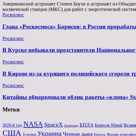
Американский астронавт Стивен Боуэн и астронавт из Объеди
космической станции (МКС) для работ с энергетической сист
Роскосмос
Глава «Роскосмоса» Борисов: в России прорабат
Роскосмос
В Курске побывали представители Национального
Роскосмос
В Кирове из-за курящего полицейского сгорели 
Роскосмос
Китайцы обнародовали облик ракеты-«клона» St
Метки
NASA
SpaceX
БПЛА
Велик
2020-й год
Борисов Юрий
Астероид
США
Украина
Черная дыра
атмосфер
Телескоп
Япония
Юпитер