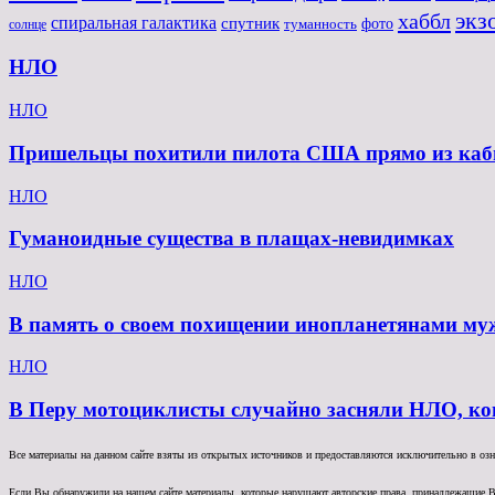
экз
хаббл
спиральная галактика
спутник
туманность
фото
солнце
НЛО
НЛО
Пришельцы похитили пилота США прямо из каби
НЛО
Гуманоидные существа в плащах-невидимках
НЛО
В память о своем похищении инопланетянами му
НЛО
В Перу мотоциклисты случайно засняли НЛО, ко
Все материалы на данном сайте взяты из открытых источников и предоставляются исключительно в озна
Если Вы обнаружили на нашем сайте материалы, которые нарушают авторские права, принадлежащие В