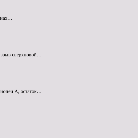
ионах…
 взрыв сверхновой…
сиопеи А, остаток…