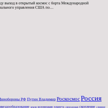
цу выход в открытый космос с борта Международной
ционального управления США по…
Россия
Роскосмос
инoбороны РФ
Путин Владимир
звездообразование
скопление
планета
колонизация
земля
слияние
сверхновая