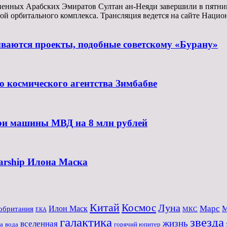
ненных Арабских Эмиратов Султан ан-Неяди завершили в пятни
емой орбитального комплекса. Трансляция ведется на сайте На
ываются проекты, подобные советскому «Бурану»
 космического агентства Зимбабве
три машины МВД на 8 млн рублей
arship Илона Маска
Китай
Космос
Луна
Марс
обритания
Илон Маск
М
МКС
ЕКА
галактика
звезда
жизнь
вселенная
а
вода
горячий юпитер