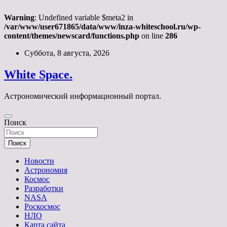
Warning
: Undefined variable $meta2 in
/var/www/user671865/data/www/inza-whiteschool.ru/wp-
content/themes/newscard/functions.php
on line
286
Перейти
Суббота, 8 августа, 2026
к
содержимому
White Space.
Астрономический информационный портал.
Поиск
Поиск
Новости
Астрономия
Космос
Разработки
NASA
Роскосмос
НЛО
Карта сайта