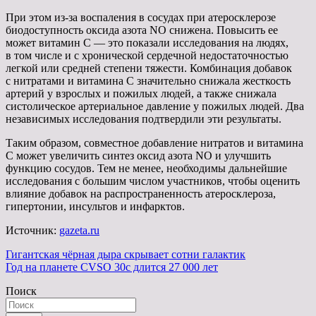
При этом из-за воспаления в сосудах при атеросклерозе
биодоступность оксида азота NO снижена. Повысить ее
может витамин C — это показали исследования на людях,
в том числе и с хронической сердечной недостаточностью
легкой или средней степени тяжести. Комбинация добавок
с нитратами и витамина С значительно снижала жесткость
артерий у взрослых и пожилых людей, а также снижала
систолическое артериальное давление у пожилых людей. Два
независимых исследования подтвердили эти результаты.
Таким образом, совместное добавление нитратов и витамина
С может увеличить синтез оксид азота NO и улучшить
функцию сосудов. Тем не менее, необходимы дальнейшие
исследования с большим числом участников, чтобы оценить
влияние добавок на распространенность атеросклероза,
гипертонии, инсультов и инфарктов.
Источник:
gazeta.ru
Навигация
Гигантская чёрная дыра скрывает сотни галактик
Год на планете CVSO 30c длится 27 000 лет
по
Поиск
записям