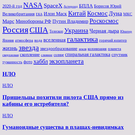
NASA
SpaceX
БПЛА
2020-й год
Борисов Юрий
Астероид
Китай
Космос
Луна
Великобритания
Илон Маск
МКС
ЕКА
Роскосмос
Марс
Минoбороны РФ
Путин Владимир
Россия
США
Украина
Черная дыра
Телескоп
Юпитер
галактика
вселенная
атмосфера
вода
горячий юпитер
Япония
звезда
жизнь
звездообразование
планета
колонизация
земля
спиральная галактика
скопление
спутник
солнце
слияние
сверхновая
экзопланета
хаббл
туманность
фото
НЛО
НЛО
Пришельцы похитили пилота США прямо из
кабины его истребителя?
НЛО
Гуманоидные существа в плащах-невидимках