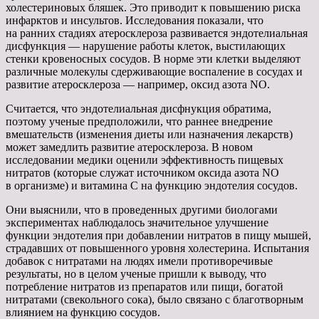
холестериновых бляшек. Это приводит к повышению риска
инфарктов и инсультов. Исследования показали, что
на ранних стадиях атеросклероза развивается эндотелиальная
дисфункция — нарушение работы клеток, выстилающих
стенки кровеносных сосудов. В норме эти клетки выделяют
различные молекулы сдерживающие воспаление в сосудах и
развитие атеросклероза — например, оксид азота NO.
Считается, что эндотелиальная дисфнукция обратима,
поэтому ученые предположили, что раннее внедрение
вмешательств (изменения диеты или назначения лекарств)
может замедлить развитие атеросклероза. В новом
исследовании медики оценили эффективность пищевых
нитратов (которые служат источником оксида азота NO
в организме) и витамина С на функцию эндотелия сосудов.
Они выяснили, что в проведенных другими биологами
экспериментах наблюдалось значительное улучшение
функции эндотелия при добавлении нитратов в пищу мышей,
страдавших от повышенного уровня холестерина. Испытания
добавок с нитратами на людях имели противоречивые
результаты, но в целом ученые пришли к выводу, что
потребление нитратов из препаратов или пищи, богатой
нитратами (свекольного сока), было связано с благотворным
влиянием на функцию сосудов.