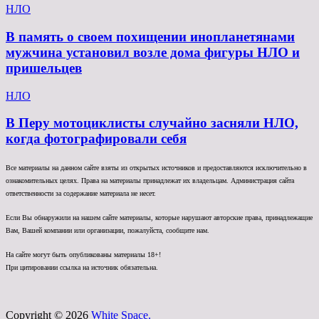
НЛО
В память о своем похищении инопланетянами
мужчина установил возле дома фигуры НЛО и
пришельцев
НЛО
В Перу мотоциклисты случайно засняли НЛО,
когда фотографировали себя
Все материалы на данном сайте взяты из открытых источников и предоставляются исключительно в
ознакомительных целях. Права на материалы принадлежат их владельцам. Администрация сайта
ответственности за содержание материала не несет.
Если Вы обнаружили на нашем сайте материалы, которые нарушают авторские права, принадлежащие
Вам, Вашей компании или организации, пожалуйста, сообщите нам.
На сайте могут быть опубликованы материалы 18+!
При цитировании ссылка на источник обязательна.
Copyright © 2026
White Space.