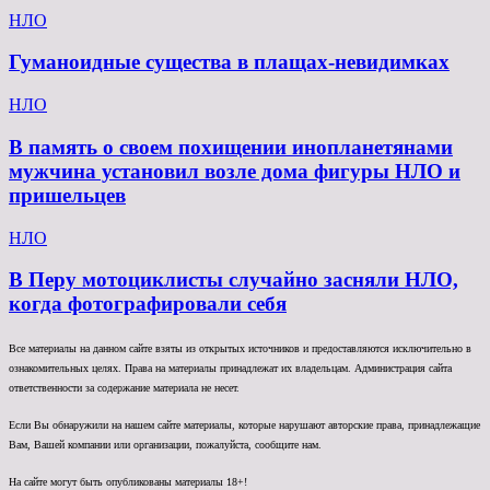
НЛО
Гуманоидные существа в плащах-невидимках
НЛО
В память о своем похищении инопланетянами
мужчина установил возле дома фигуры НЛО и
пришельцев
НЛО
В Перу мотоциклисты случайно засняли НЛО,
когда фотографировали себя
Все материалы на данном сайте взяты из открытых источников и предоставляются исключительно в
ознакомительных целях. Права на материалы принадлежат их владельцам. Администрация сайта
ответственности за содержание материала не несет.
Если Вы обнаружили на нашем сайте материалы, которые нарушают авторские права, принадлежащие
Вам, Вашей компании или организации, пожалуйста, сообщите нам.
На сайте могут быть опубликованы материалы 18+!