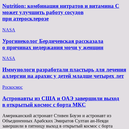
Nutrition: комбинация нитратов и витамина C
может улучшить работу сосудов
при атеросклерозе
NASA
Урогинеколог Бердичевская рассказала
о причинах недержания мочи у женщин
NASA
Иммунологи разработали пластырь для лечения
аллергии на арахис у детей младше четырех лет
Роскосмос
Астронавты из США и ОАЭ завершили выход
в открытый космос с борта МКС
Американский астронавт Стивен Боуэн и астронавт из
Объединенных Арабских Эмиратов Султан ан-Неяди
завершили в пятницу выход в открытый космос с борта