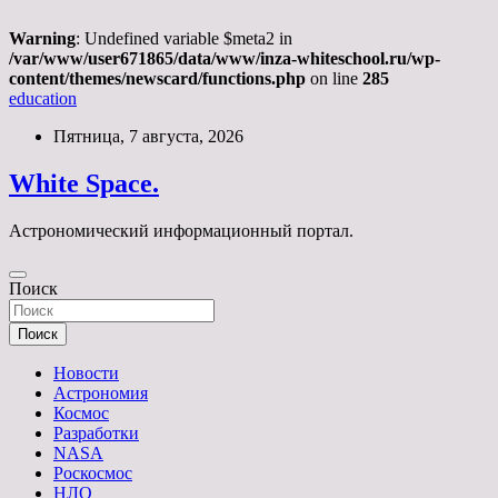
Warning
: Undefined variable $meta2 in
/var/www/user671865/data/www/inza-whiteschool.ru/wp-
content/themes/newscard/functions.php
on line
285
education
Перейти
Пятница, 7 августа, 2026
к
содержимому
White Space.
Астрономический информационный портал.
Поиск
Поиск
Новости
Астрономия
Космос
Разработки
NASA
Роскосмос
НЛО