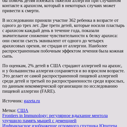
бы помочь детям избежать тяжелой аллергии при случайном
контакте к арахисом, который в некоторых случаях может
привести к смерти.
В исследовании приняли участие 362 ребенка в возрасте от
одного до трех лет. Две трети детей, которые носили пластырь
с арахисом каждый день в течение года, показали
значительное снижение чувствительности к белку арахиса:
они смогли съесть эквивалент от одного до четырех
арахисовых орехов, не страдая от аллергии. Наиболее
распространенным побочным эффектом лечения была кожная
сыпь.
По оценкам, 2% детей в США страдают аллергией на арахис,
и у большинства аллергия сохраняется и во взрослом возрасте.
Это делает ее самой распространенной пищевой аллергией
среди детей и третьей по распространенности среди взрослых,
по данным некоммерческой организации по исследованию
пищевой аллергии (FARE).
Источник:
gazeta.ru
Метки:
США
Навигация
Frontiers in Immunology: регулярное вдыхание ментола
улучшило память мышей с деменцией
по
Инфракрасное изображение огромного спутника Юпитера