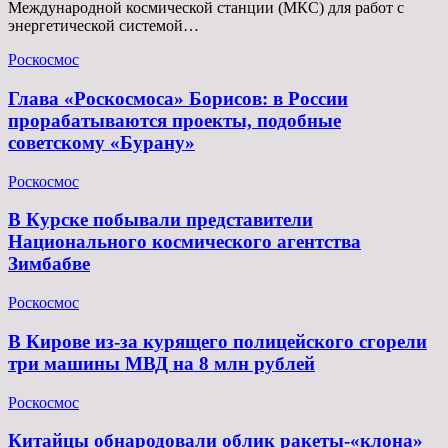
Международной космической станции (МКС) для работ с
энергетической системой…
Роскосмос
Глава «Роскосмоса» Борисов: в России
прорабатываются проекты, подобные
советскому «Бурану»
Роскосмос
В Курске побывали представители
Национального космического агентства
Зимбабве
Роскосмос
В Кирове из-за курящего полицейского сгорели
три машины МВД на 8 млн рублей
Роскосмос
Китайцы обнародовали облик ракеты-«клона»