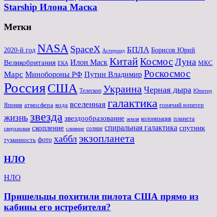
Starship Илона Маска
Метки
NASA
SpaceX
БПЛА
2020-й год
Борисов Юрий
Астероид
Китай
Космос
Луна
Великобритания
Илон Маск
МКС
ЕКА
Роскосмос
Марс
Минoбороны РФ
Путин Владимир
Россия
США
Украина
Черная дыра
Телескоп
Юпитер
галактика
вселенная
атмосфера
вода
горячий юпитер
Япония
звезда
жизнь
звездообразование
планета
колонизация
земля
спиральная галактика
скопление
спутник
солнце
слияние
сверхновая
экзопланета
хаббл
туманность
фото
НЛО
НЛО
Пришельцы похитили пилота США прямо из
кабины его истребителя?