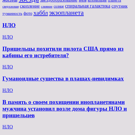
планета
колонизация
земля
спиральная галактика
скопление
спутник
солнце
слияние
сверхновая
экзопланета
хаббл
туманность
фото
НЛО
НЛО
Пришельцы похитили пилота США прямо из
кабины его истребителя?
НЛО
Гуманоидные существа в плащах-невидимках
НЛО
В память о своем похищении инопланетянами
мужчина установил возле дома фигуры НЛО и
пришельцев
НЛО