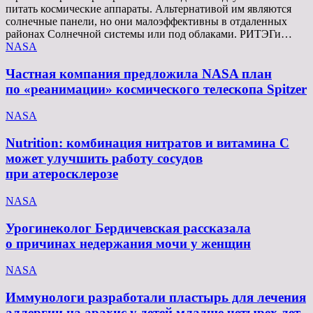
питать космические аппараты. Альтернативой им являются
солнечные панели, но они малоэффективны в отдаленных
районах Солнечной системы или под облаками. РИТЭГи…
NASA
Частная компания предложила NASA план
по «реанимации» космического телескопа Spitzer
NASA
Nutrition: комбинация нитратов и витамина C
может улучшить работу сосудов
при атеросклерозе
NASA
Урогинеколог Бердичевская рассказала
о причинах недержания мочи у женщин
NASA
Иммунологи разработали пластырь для лечения
аллергии на арахис у детей младше четырех лет