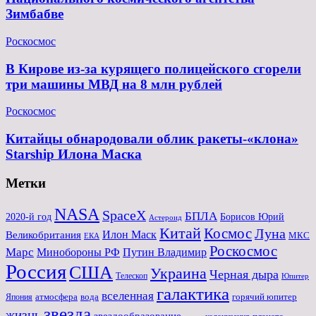
Зимбабве
Роскосмос
В Кирове из-за курящего полицейского сгорели
три машины МВД на 8 млн рублей
Роскосмос
Китайцы обнародовали облик ракеты-«клона»
Starship Илона Маска
Метки
NASA
SpaceX
БПЛА
2020-й год
Борисов Юрий
Астероид
Китай
Космос
Луна
Великобритания
Илон Маск
МКС
ЕКА
Роскосмос
Марс
Минoбороны РФ
Путин Владимир
Россия
США
Украина
Черная дыра
Телескоп
Юпитер
галактика
вселенная
атмосфера
вода
горячий юпитер
Япония
звезда
жизнь
звездообразование