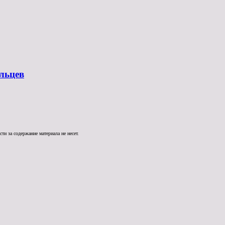
льцев
и за содержание материала не несет.