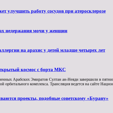
жет улучшить работу сосудов при атеросклерозе
нах недержания мочи у женщин
ллергии на арахис у детей младше четырех лет
ткрытый космос с борта МКС
ненных Арабских Эмиратов Султан ан-Неяди завершили в пятни
емой орбитального комплекса. Трансляция ведется на сайте На
ываются проекты, подобные советскому «Бурану»