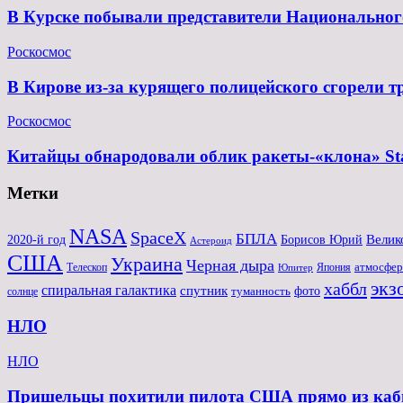
В Курске побывали представители Национального
Роскосмос
В Кирове из-за курящего полицейского сгорели 
Роскосмос
Китайцы обнародовали облик ракеты-«клона» St
Метки
NASA
SpaceX
БПЛА
Велик
2020-й год
Борисов Юрий
Астероид
США
Украина
Черная дыра
атмосфер
Телескоп
Япония
Юпитер
экз
хаббл
спиральная галактика
спутник
туманность
фото
солнце
НЛО
НЛО
Пришельцы похитили пилота США прямо из каби