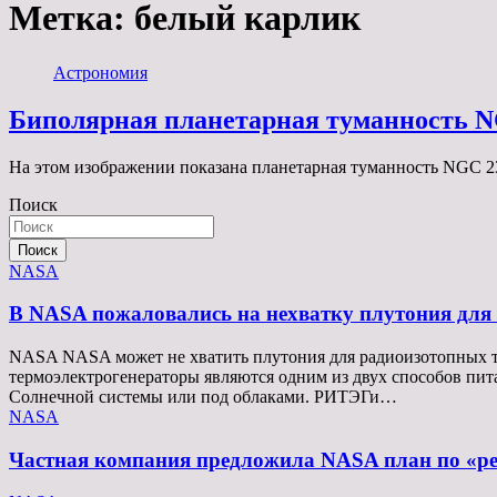
Метка:
белый карлик
Астрономия
Биполярная планетарная туманность N
На этом изображении показана планетарная туманность NGC 
Поиск
Поиск
NASA
В NASA пожаловались на нехватку плутония для
NASA NASA может не хватить плутония для радиоизотопных т
термоэлектрогенераторы являются одним из двух способов пит
Солнечной системы или под облаками. РИТЭГи…
NASA
Частная компания предложила NASA план по «реа