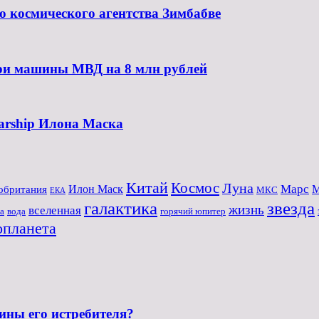
 космического агентства Зимбабве
три машины МВД на 8 млн рублей
arship Илона Маска
Китай
Космос
Луна
Марс
обритания
Илон Маск
М
МКС
ЕКА
галактика
звезда
жизнь
вселенная
а
вода
горячий юпитер
опланета
ны его истребителя?