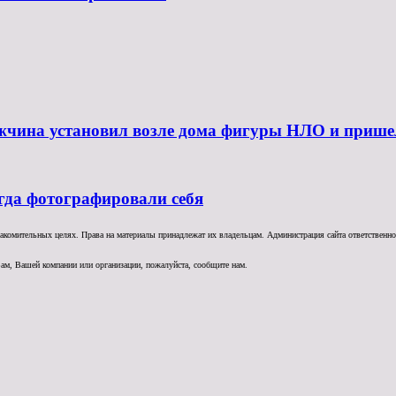
жчина установил возле дома фигуры НЛО и прише
гда фотографировали себя
комительных целях. Права на материалы принадлежат их владельцам. Администрация сайта ответственност
ам, Вашей компании или организации, пожалуйста, сообщите нам.