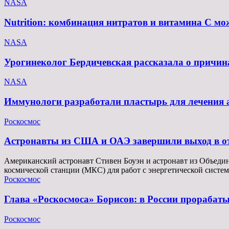
NASA
Nutrition: комбинация нитратов и витамина C мо
NASA
Урогинеколог Бердичевская рассказала о причи
NASA
Иммунологи разработали пластырь для лечения а
Роскосмос
Астронавты из США и ОАЭ завершили выход в о
Американский астронавт Стивен Боуэн и астронавт из Объеди
космической станции (МКС) для работ с энергетической сист
Роскосмос
Глава «Роскосмоса» Борисов: в России прорабат
Роскосмос