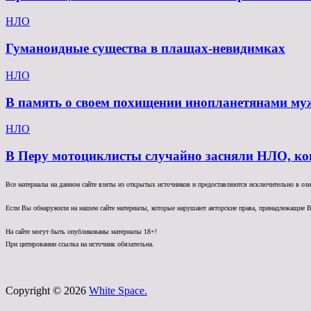
НЛО
Гуманоидные существа в плащах-невидимках
НЛО
В память о своем похищении инопланетянами му
НЛО
В Перу мотоциклисты случайно засняли НЛО, ко
Все материалы на данном сайте взяты из открытых источников и предоставляются исключительно в озна
Если Вы обнаружили на нашем сайте материалы, которые нарушают авторские права, принадлежащие В
На сайте могут быть опубликованы материалы 18+!
При цитировании ссылка на источник обязательна.
Copyright © 2026
White Space.