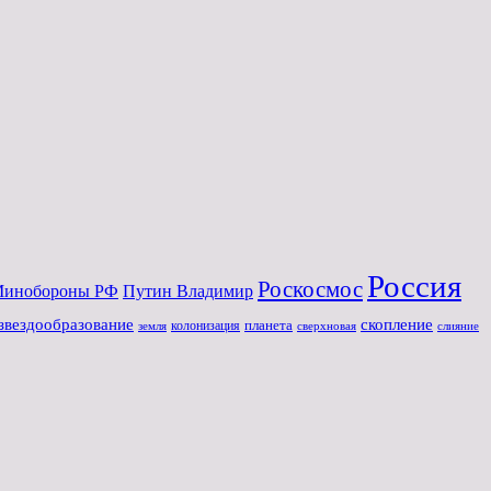
Россия
Роскосмос
инoбороны РФ
Путин Владимир
звездообразование
скопление
планета
колонизация
земля
слияние
сверхновая