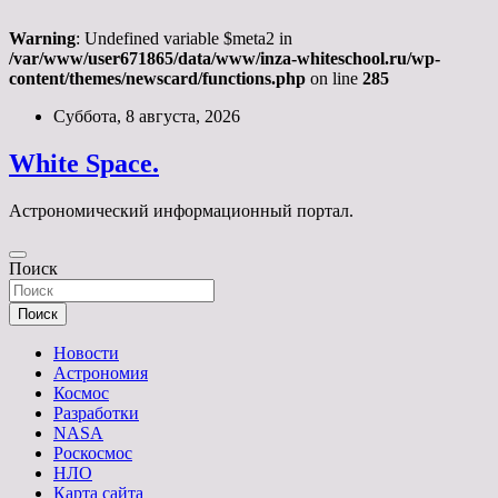
Warning
: Undefined variable $meta2 in
/var/www/user671865/data/www/inza-whiteschool.ru/wp-
content/themes/newscard/functions.php
on line
285
Перейти
Суббота, 8 августа, 2026
к
содержимому
White Space.
Астрономический информационный портал.
Поиск
Поиск
Новости
Астрономия
Космос
Разработки
NASA
Роскосмос
НЛО
Карта сайта