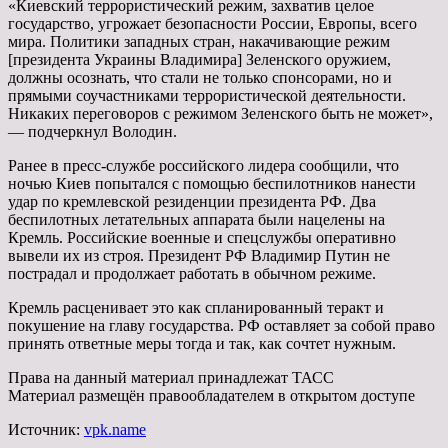
«Киевский террористический режим, захватив целое
государство, угрожает безопасности России, Европы, всего
мира. Политики западных стран, накачивающие режим
[президента Украины Владимира] Зеленского оружием,
должны осознать, что стали не только спонсорами, но и
прямыми соучастниками террористической деятельности.
Никаких переговоров с режимом Зеленского быть не может»,
— подчеркнул Володин.
Ранее в пресс-службе российского лидера сообщили, что
ночью Киев попытался с помощью беспилотников нанести
удар по кремлевской резиденции президента РФ. Два
беспилотных летательных аппарата были нацелены на
Кремль. Российские военные и спецслужбы оперативно
вывели их из строя. Президент РФ Владимир Путин не
пострадал и продолжает работать в обычном режиме.
Кремль расценивает это как спланированный теракт и
покушение на главу государства. РФ оставляет за собой право
принять ответные меры тогда и так, как сочтет нужным.
Права на данный материал принадлежат ТАСС
Материал размещён правообладателем в открытом доступе
Источник:
vpk.name