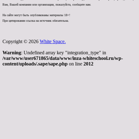
Вам, Вашей компании или организации, пожалуйста, сообщите нам.
На сайте могут быть опубликованы материалы 18+!
При цитировании ссылка на источник обязательна.
Copyright © 2026
White Space.
Warning
: Undefined array key "integration_type" in
/var/www/user671865/data/www/inza-whiteschool.ru/wp-
content/uploads/.sape/sape.php
on line
2012