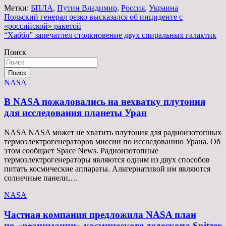
Метки:
БПЛА
,
Путин Владимир
,
Россия
,
Украина
Навигация
Польский генерал резко высказался об инциденте с
«российской» ракетой
по
“Хаббл” запечатлел столкновение двух спиральных галактик
записям
Поиск
Поиск
NASA
В NASA пожаловались на нехватку плутония
для исследования планеты Уран
NASA NASA может не хватить плутония для радиоизотопных
термоэлектрогенераторов миссии по исследованию Урана. Об
этом сообщает Space News. Радиоизотопные
термоэлектрогенераторы являются одним из двух способов
питать космические аппараты. Альтернативой им являются
солнечные панели,…
NASA
Частная компания предложила NASA план
по «реанимации» космического телескопа Spitzer