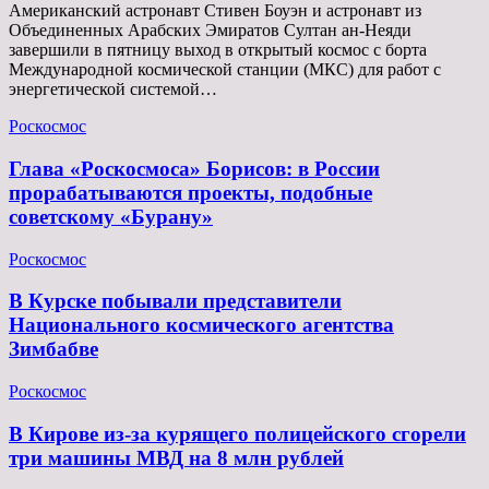
Американский астронавт Стивен Боуэн и астронавт из
Объединенных Арабских Эмиратов Султан ан-Неяди
завершили в пятницу выход в открытый космос с борта
Международной космической станции (МКС) для работ с
энергетической системой…
Роскосмос
Глава «Роскосмоса» Борисов: в России
прорабатываются проекты, подобные
советскому «Бурану»
Роскосмос
В Курске побывали представители
Национального космического агентства
Зимбабве
Роскосмос
В Кирове из-за курящего полицейского сгорели
три машины МВД на 8 млн рублей