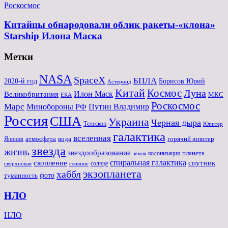
Роскосмос
Китайцы обнародовали облик ракеты-«клона»
Starship Илона Маска
Метки
NASA
SpaceX
БПЛА
2020-й год
Борисов Юрий
Астероид
Китай
Космос
Луна
Великобритания
Илон Маск
МКС
ЕКА
Роскосмос
Марс
Минoбороны РФ
Путин Владимир
Россия
США
Украина
Черная дыра
Телескоп
Юпитер
галактика
вселенная
атмосфера
вода
горячий юпитер
Япония
звезда
жизнь
звездообразование
планета
колонизация
земля
спиральная галактика
скопление
спутник
солнце
слияние
сверхновая
экзопланета
хаббл
туманность
фото
НЛО
НЛО