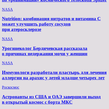
NASA
Nutrition: комбинация нитратов и витамина C
может улучшить работу сосудов
при атеросклерозе
NASA
Урогинеколог Бердичевская рассказала
о причинах недержания мочи у женщин
NASA
Иммунологи разработали пластырь для лечения
аллергии на арахис у детей младше четырех лет
Роскосмос
Астронавты из США и ОАЭ завершили выход
в открытый космос с борта МКС