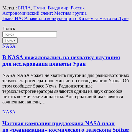
Метки:
БПЛА
,
Путин Владимир
,
Россия
Навигация
Астрономический сленг: Местная группа
Глава НАСА заявил о конкуренции с Китаем за место на Луне
по
Поиск
записям
Поиск
NASA
В NASA пожаловались на нехватку плутония
для исследования планеты Уран
NASA NASA может не хватить плутония для радиоизотопных
термоэлектрогенераторов миссии по исследованию Урана. Об
этом сообщает Space News. Радиоизотопные
термоэлектрогенераторы являются одним из двух способов
питать космические аппараты. Альтернативой им являются
солнечные панели,…
NASA
Частная компания предложила NASA план
по «реанимации» космического телескопа Spitzer