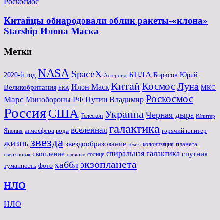
Роскосмос
Китайцы обнародовали облик ракеты-«клона»
Starship Илона Маска
Метки
NASA
SpaceX
БПЛА
2020-й год
Борисов Юрий
Астероид
Китай
Космос
Луна
Великобритания
Илон Маск
МКС
ЕКА
Роскосмос
Марс
Минoбороны РФ
Путин Владимир
Россия
США
Украина
Черная дыра
Телескоп
Юпитер
галактика
вселенная
атмосфера
вода
горячий юпитер
Япония
звезда
жизнь
звездообразование
планета
колонизация
земля
спиральная галактика
скопление
спутник
солнце
слияние
сверхновая
экзопланета
хаббл
туманность
фото
НЛО
НЛО