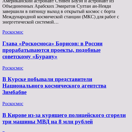
Американский астронавт Стивен Боуэн и астронавт из
Объединенных Арабских Эмиратов Султан ан-Неяди
завершили в пятницу выход в открытый космос с борта
Международной космической станции (МКС) для работ с
энергетической системой…
Роскосмос
Глава «Роскосмоса» Борисов: в России
прорабатываются проекты, подобные
советскому «Бурану»
Роскосмос
В Курске побывали представители
Национального космического агентства
Зимбабве
Роскосмос
В Кирове из-за курящего полицейского сгорели
три машины МВД на 8 млн рублей