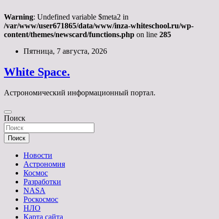
Warning
: Undefined variable $meta2 in
/var/www/user671865/data/www/inza-whiteschool.ru/wp-
content/themes/newscard/functions.php
on line
285
Перейти
Пятница, 7 августа, 2026
к
содержимому
White Space.
Астрономический информационный портал.
Поиск
Поиск
Новости
Астрономия
Космос
Разработки
NASA
Роскосмос
НЛО
Карта сайта