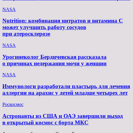
NASA
Nutrition: комбинация нитратов и витамина C
может улучшить работу сосудов
при атеросклерозе
NASA
Урогинеколог Бердичевская рассказала
о причинах недержания мочи у женщин
NASA
Иммунологи разработали пластырь для лечения
аллергии на арахис у детей младше четырех лет
Роскосмос
Астронавты из США и ОАЭ завершили выход
в открытый космос с борта МКС