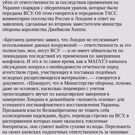
уйти от ответственности за последствия применения на
Украине снарядов с обедненным ураном, которые были
переданы ВСУ. Об этом говорится в переданном ТАСС
комментарии посольства России в Лондоне в ответ на
заявления, сделанные во вторник заместителем министра
обороны королевства Джеймсом Хиппи.
«Британец цинично заявил, что Лондон не отслеживает
использование данных вооружений — ответственность за это
полностью, мол, несут ВСУ — и не имеет обязательств по
ликвидации последствий их применения по завершении
конфликта. И это в то самое время, как в МАГАТЭ началось
обсуждение вопроса о необходимости отчетности перед
агентством стран, участвующих в поставках подобных
исходных расщепляющихся материалов», — говорится в
документе. «Шокирует, что в Министерстве обороны, похоже,
даже не осознают, насколько лицемерно с учетом
происходящего звучат их канцелярские заверения в
намерении Лондона в дальнейшем «заложить основы» для
успешного постконфликтного восстановления Украины.
Призываем власти Великобритании не тешить себя
иллюзорными надеждами, будто, переведя стрелки на ВСУ, в
распоряжении которых ныне оказались токсичные
боеприпасы, они сумеют выйти сухими из воды. Переложить
на своих киевских подопечных ответственность за чинимые