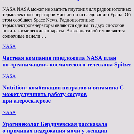
NASA NASA может не хватить плутония для радиоизотопных
термоэлектрогенераторов миссии по исследованию Урана. Об
этом сообщает Space News. Радиоизотопные
термоэлектрогенераторы являются одним из двух способов
питать космические аппараты. Альтернативой им являются
солнечные панели,…
NASA
Частная компания предложила NASA план
по «реанимации» космического телескопа Spitzer
NASA
Nutrition: комбинация нитратов и витамина C
может улучшить работу сосудов
при атеросклерозе
NASA
Урогинеколог Бердичевская рассказала
о причинах недержания мочи у женщин