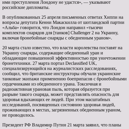
ими преступления Лондону не удастся», — указывают
российские дипломаты.
В опубликованных 25 апреля письменных ответах Хиппи на
вопросы депутата Кенни Макаскилла от шотландской партии
«Альба» говорится, что Лондон направил «тысячи
комплектов снарядов для [танков] Challenger 2 на Украину,
включая бронебойные снаряды с обедненным ураном».
20 марта стало известно, что власти королевства поставят на
Украину снаряды, содержащие обедненный уран и
обладающие повышенной эффективностью при уничтожении
бронетехники. 27 марта портал Declassified UK,
специализирующийся на журналистских расследованиях,
сообщил, что британские инструкторы обучали украинские
танковые экипажи применению боеприпасов с бронебойными
сердечниками из обедненного урана. Токсичная и
радиоактивная урановая пыль, которая образуется при
разрыве такого снаряда, может представлять опасность для
здоровья вдыхающих ее людей. При этом масштабных
исследований, посвященных состоянию здоровья людей,
проживающих в местах, загрязненных обедненным ураном,
не проводилось.
Президент РФ Владимир Путин 21 марта заявил, что планы