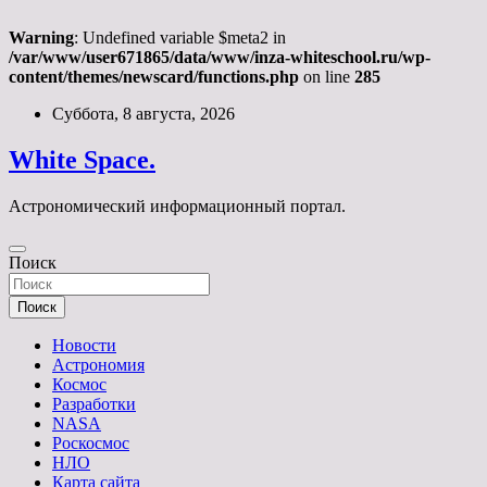
Warning
: Undefined variable $meta2 in
/var/www/user671865/data/www/inza-whiteschool.ru/wp-
content/themes/newscard/functions.php
on line
285
Перейти
Суббота, 8 августа, 2026
к
содержимому
White Space.
Астрономический информационный портал.
Поиск
Поиск
Новости
Астрономия
Космос
Разработки
NASA
Роскосмос
НЛО
Карта сайта