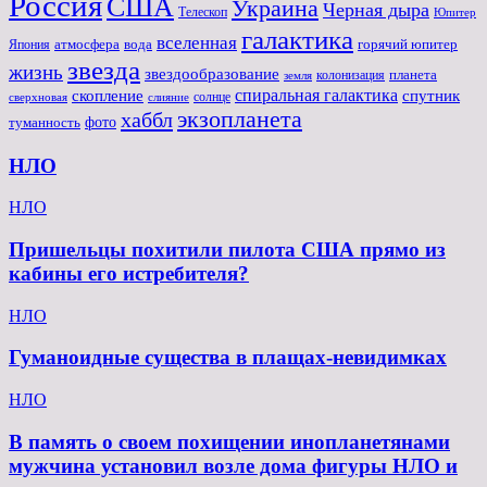
Россия
США
Украина
Черная дыра
Телескоп
Юпитер
галактика
вселенная
атмосфера
вода
горячий юпитер
Япония
звезда
жизнь
звездообразование
планета
колонизация
земля
спиральная галактика
скопление
спутник
солнце
слияние
сверхновая
экзопланета
хаббл
туманность
фото
НЛО
НЛО
Пришельцы похитили пилота США прямо из
кабины его истребителя?
НЛО
Гуманоидные существа в плащах-невидимках
НЛО
В память о своем похищении инопланетянами
мужчина установил возле дома фигуры НЛО и