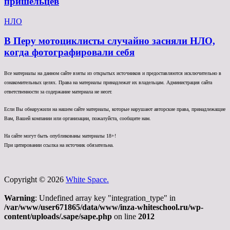
пришельцев
НЛО
В Перу мотоциклисты случайно засняли НЛО,
когда фотографировали себя
Все материалы на данном сайте взяты из открытых источников и предоставляются исключительно в
ознакомительных целях. Права на материалы принадлежат их владельцам. Администрация сайта
ответственности за содержание материала не несет.
Если Вы обнаружили на нашем сайте материалы, которые нарушают авторские права, принадлежащие
Вам, Вашей компании или организации, пожалуйста, сообщите нам.
На сайте могут быть опубликованы материалы 18+!
При цитировании ссылка на источник обязательна.
Copyright © 2026
White Space.
Warning
: Undefined array key "integration_type" in
/var/www/user671865/data/www/inza-whiteschool.ru/wp-
content/uploads/.sape/sape.php
on line
2012