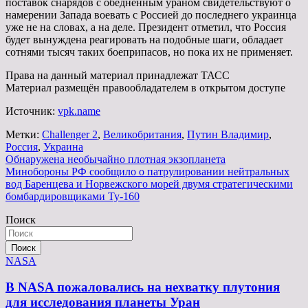
поставок снарядов с обедненным ураном свидетельствуют о
намерении Запада воевать с Россией до последнего украинца
уже не на словах, а на деле. Президент отметил, что Россия
будет вынуждена реагировать на подобные шаги, обладает
сотнями тысяч таких боеприпасов, но пока их не применяет.
Права на данный материал принадлежат ТАСС
Материал размещён правообладателем в открытом доступе
Источник:
vpk.name
Метки:
Challenger 2
,
Великобритания
,
Путин Владимир
,
Россия
,
Украина
Навигация
Обнаружена необычайно плотная экзопланета
Минобороны РФ сообщило о патрулировании нейтральных
по
вод Баренцева и Норвежского морей двумя стратегическими
записям
бомбардировщиками Ту-160
Поиск
Поиск
NASA
В NASA пожаловались на нехватку плутония
для исследования планеты Уран