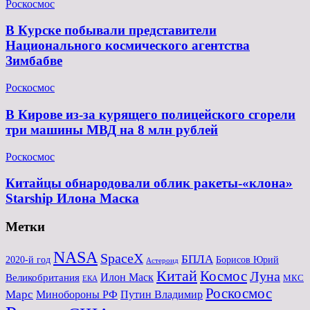
Роскосмос
В Курске побывали представители
Национального космического агентства
Зимбабве
Роскосмос
В Кирове из-за курящего полицейского сгорели
три машины МВД на 8 млн рублей
Роскосмос
Китайцы обнародовали облик ракеты-«клона»
Starship Илона Маска
Метки
NASA
SpaceX
БПЛА
2020-й год
Борисов Юрий
Астероид
Китай
Космос
Луна
Великобритания
Илон Маск
МКС
ЕКА
Роскосмос
Марс
Минoбороны РФ
Путин Владимир