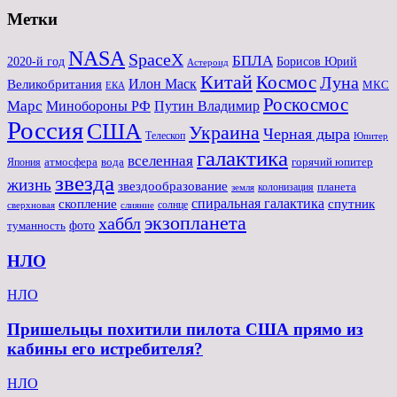
Метки
NASA
SpaceX
БПЛА
2020-й год
Борисов Юрий
Астероид
Китай
Космос
Луна
Великобритания
Илон Маск
МКС
ЕКА
Роскосмос
Марс
Минoбороны РФ
Путин Владимир
Россия
США
Украина
Черная дыра
Телескоп
Юпитер
галактика
вселенная
атмосфера
вода
горячий юпитер
Япония
звезда
жизнь
звездообразование
планета
колонизация
земля
спиральная галактика
скопление
спутник
солнце
слияние
сверхновая
экзопланета
хаббл
туманность
фото
НЛО
НЛО
Пришельцы похитили пилота США прямо из
кабины его истребителя?
НЛО