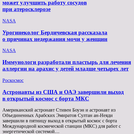
может улучшить работу сосудов
при атеросклерозе
NASA
Урогинеколог Бердичевская рассказала
о причинах недержания мочи у женщин
NASA
Иммунологи разработали пластырь для лечения
аллергии на арахис у детей младше четырех лет
Роскосмос
Астронавты из США и ОАЭ завершили выход
в открытый космос с борта МКС
Американский астронавт Стивен Боуэн и астронавт из
Объединенных Арабских Эмиратов Султан ан-Неяди
завершили в пятницу выход в открытый космос с борта
Международной космической станции (МКС) для работ с
энергетической системой…