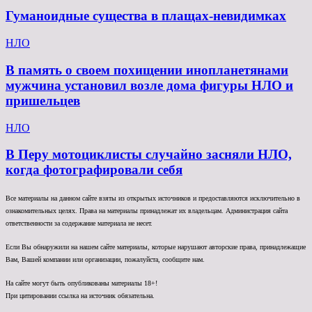
Гуманоидные существа в плащах-невидимках
НЛО
В память о своем похищении инопланетянами
мужчина установил возле дома фигуры НЛО и
пришельцев
НЛО
В Перу мотоциклисты случайно засняли НЛО,
когда фотографировали себя
Все материалы на данном сайте взяты из открытых источников и предоставляются исключительно в
ознакомительных целях. Права на материалы принадлежат их владельцам. Администрация сайта
ответственности за содержание материала не несет.
Если Вы обнаружили на нашем сайте материалы, которые нарушают авторские права, принадлежащие
Вам, Вашей компании или организации, пожалуйста, сообщите нам.
На сайте могут быть опубликованы материалы 18+!
При цитировании ссылка на источник обязательна.