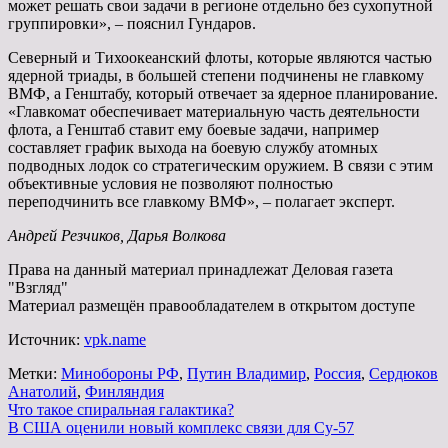
может решать свои задачи в регионе отдельно без сухопутной
группировки», – пояснил Гундаров.
Северный и Тихоокеанский флоты, которые являются частью
ядерной триады, в большей степени подчинены не главкому
ВМФ, а Генштабу, который отвечает за ядерное планирование.
«Главкомат обеспечивает материальную часть деятельности
флота, а Генштаб ставит ему боевые задачи, например
составляет график выхода на боевую службу атомных
подводных лодок со стратегическим оружием. В связи с этим
объективные условия не позволяют полностью
переподчинить все главкому ВМФ», – полагает эксперт.
Андрей Резчиков, Дарья Волкова
Права на данный материал принадлежат Деловая газета
"Взгляд"
Материал размещён правообладателем в открытом доступе
Источник:
vpk.name
Метки:
Минoбороны РФ
,
Путин Владимир
,
Россия
,
Сердюков
Анатолий
,
Финляндия
Навигация
Что такое спиральная галактика?
В США оценили новый комплекс связи для Су-57
по