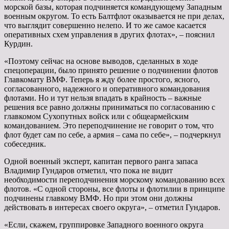
морской базы, которая подчиняется командующему Западным
военным округом. То есть Балтфлот оказывается не при делах,
что выглядит совершенно нелепо. И то же самое касается
оперативных схем управления в других флотах», – пояснил
Курдин.
«Поэтому сейчас на основе выводов, сделанных в ходе
спецоперации, было принято решение о подчинении флотов
Главкомату ВМФ. Теперь я жду более простого, ясного,
согласованного, надежного и оперативного командования
флотами. Но и тут нельзя впадать в крайность – важные
решения все равно должны приниматься по согласованию с
главкомом Сухопутных войск или с общеармейским
командованием. Это переподчинение не говорит о том, что
флот будет сам по себе, а армия – сама по себе», – подчеркнул
собеседник.
Одной военный эксперт, капитан первого ранга запаса
Владимир Гундаров отметил, что пока не видит
необходимости переподчинения морскому командованию всех
флотов. «С одной стороны, все флоты и флотилии в принципе
подчинены главкому ВМФ. Но при этом они должны
действовать в интересах своего округа», – отметил Гундаров.
«Если, скажем, группировке Западного военного округа