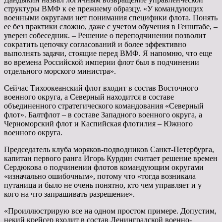
структуры ВМФ к ее прежнему образцу. «У командующих
военными округами нет понимания специфики флота. Понять
ее без практики сложно, даже с учетом обучения в Генштабе, –
уверен собеседник. – Решение о переподчинении позволит
сократить цепочку согласований и более эффективно
выполнять задачи, стоящие перед ВМФ. Я напомню, что еще
во времена Российской империи флот был в подчинении
отдельного морского министра».
Сейчас Тихоокеанский флот входит в состав Восточного
военного округа, а Северный находится в составе
объединенного стратегического командования «Северный
флот». Балтфлот – в составе Западного военного округа, а
Черноморский флот и Каспийская флотилия – Южного
военного округа.
Председатель клуба моряков-подводников Санкт-Петербурга,
капитан первого ранга Игорь Курдин считает решение времен
Сердюкова о подчинении флотов командующим округами
«изначально ошибочным», потому что «тогда возникала
путаница и было не очень понятно, кто чем управляет и у
кого на что запрашивать разрешение».
«Проиллюстрирую все на одном простом примере. Допустим,
некий крейсер входит в состав Ленинградской военно-