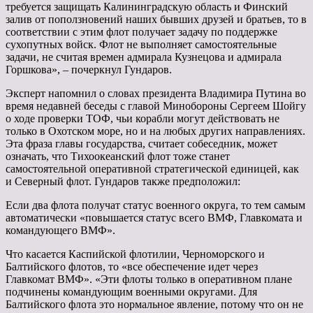
требуется защищать Калининградскую область и Финский
залив от поползновений наших бывших друзей и братьев, то в
соответствии с этим флот получает задачу по поддержке
сухопутных войск. Флот не выполняет самостоятельные
задачи, не считая времен адмирала Кузнецова и адмирала
Горшкова», – почеркнул Гундаров.
Эксперт напомнил о словах президента Владимира Путина во
время недавней беседы с главой Минобороны Сергеем Шойгу
о ходе проверки ТОФ, чьи корабли могут действовать не
только в Охотском море, но и на любых других направлениях.
Эта фраза главы государства, считает собеседник, может
означать, что Тихоокеанский флот тоже станет
самостоятельной оперативной стратегической единицей, как
и Северный флот. Гундаров также предположил:
Если два флота получат статус военного округа, то тем самым
автоматически «повышается статус всего ВМФ, Главкомата и
командующего ВМФ».
Что касается Каспийской флотилии, Черноморского и
Балтийского флотов, то «все обеспечение идет через
Главкомат ВМФ». «Эти флоты только в оперативном плане
подчинены командующим военными округами. Для
Балтийского флота это нормальное явление, потому что он не