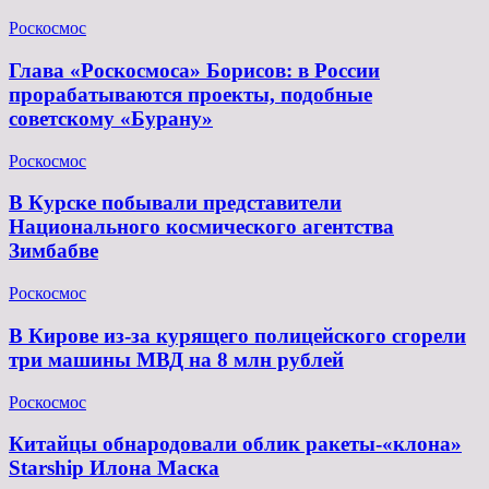
Роскосмос
Глава «Роскосмоса» Борисов: в России
прорабатываются проекты, подобные
советскому «Бурану»
Роскосмос
В Курске побывали представители
Национального космического агентства
Зимбабве
Роскосмос
В Кирове из-за курящего полицейского сгорели
три машины МВД на 8 млн рублей
Роскосмос
Китайцы обнародовали облик ракеты-«клона»
Starship Илона Маска