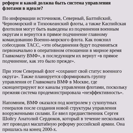
реформ и какой должна быть система управления
флотами в идеале?
По информации источников, Северный, Балтийский,
Черноморский и Тихоокеанский флоты, а также Каспийская
флотилия могут быть выведены из подчинения военным
округам и вернутся в прямое подчинение главному
командованию Военно-морского флота. Как пояснил
собеседник ТАСС, «эти объединения будут подчиняться
первоначально в оперативном отношении в мирное время
Главкомату ВМФ», в последующем их вернут «в прямое
подчинение, как это было прежде».
При этом Северный флот «сохранит свой статус военного
округа». Также планируется сформировать группу
управления от Главкомата ВМФ в Москве, где
сконцентрируют все каналы управления флотами, поскольку
прежняя система продемонстрировала «неэффективность».
Напомним, ВМФ оказался под контролем у сухопутных
генералов после создания новой структуры управления
вооруженными силами. Ее ввел предшественник Сергея
Шойгу Анатолий Сердюков, который в течение нескольких
лет проводил масштабную реформу российской армии. Она
пришлась на конец 2000-х.