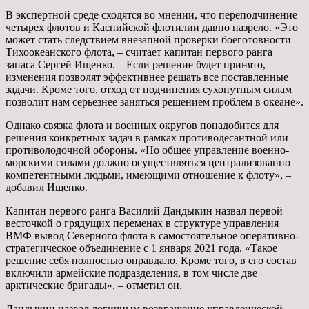
В экспертной среде сходятся во мнении, что переподчинение
четырех флотов и Каспийской флотилии давно назрело. «Это
может стать следствием внезапной проверки боеготовности
Тихоокеанского флота, – считает капитан первого ранга
запаса Сергей Ищенко. – Если решение будет принято,
изменения позволят эффективнее решать все поставленные
задачи. Кроме того, отход от подчинения сухопутным силам
позволит нам серьезнее заняться решением проблем в океане».
Однако связка флота и военных округов понадобится для
решения конкретных задач в рамках противодесантной или
противолодочной обороны. «Но общее управление военно-
морскими силами должно осуществляться централизованно
компетентными людьми, имеющими отношение к флоту», –
добавил Ищенко.
Капитан первого ранга Василий Дандыкин назвал первой
весточкой о грядущих переменах в структуре управления
ВМФ вывод Северного флота в самостоятельное оперативно-
стратегическое объединение с 1 января 2021 года. «Такое
решение себя полностью оправдало. Кроме того, в его состав
включили армейские подразделения, в том числе две
арктические бригады», – отметил он.
Дандыкин назвал логичным возвращение управленческой