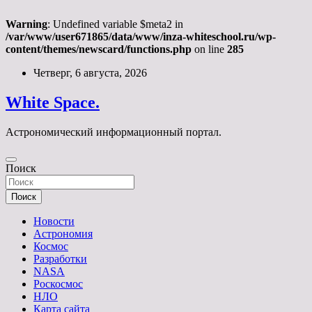
Warning
: Undefined variable $meta2 in
/var/www/user671865/data/www/inza-whiteschool.ru/wp-
content/themes/newscard/functions.php
on line
285
Перейти
Четверг, 6 августа, 2026
к
содержимому
White Space.
Астрономический информационный портал.
Поиск
Поиск
Новости
Астрономия
Космос
Разработки
NASA
Роскосмос
НЛО
Карта сайта