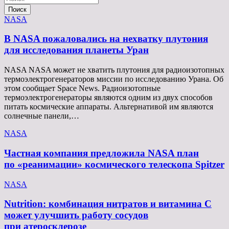
Поиск
NASA
В NASA пожаловались на нехватку плутония
для исследования планеты Уран
NASA NASA может не хватить плутония для радиоизотопных
термоэлектрогенераторов миссии по исследованию Урана. Об
этом сообщает Space News. Радиоизотопные
термоэлектрогенераторы являются одним из двух способов
питать космические аппараты. Альтернативой им являются
солнечные панели,…
NASA
Частная компания предложила NASA план
по «реанимации» космического телескопа Spitzer
NASA
Nutrition: комбинация нитратов и витамина C
может улучшить работу сосудов
при атеросклерозе