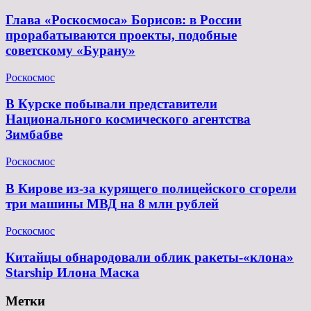
Глава «Роскосмоса» Борисов: в России
прорабатываются проекты, подобные
советскому «Бурану»
Роскосмос
В Курске побывали представители
Национального космического агентства
Зимбабве
Роскосмос
В Кирове из-за курящего полицейского сгорели
три машины МВД на 8 млн рублей
Роскосмос
Китайцы обнародовали облик ракеты-«клона»
Starship Илона Маска
Метки