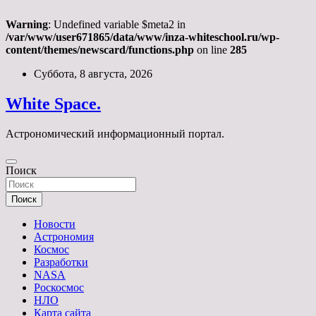
Warning
: Undefined variable $meta2 in
/var/www/user671865/data/www/inza-whiteschool.ru/wp-
content/themes/newscard/functions.php
on line
285
Перейти
Суббота, 8 августа, 2026
к
содержимому
White Space.
Астрономический информационный портал.
Поиск
Поиск
Новости
Астрономия
Космос
Разработки
NASA
Роскосмос
НЛО
Карта сайта