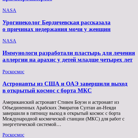
NASA
Урогинеколог Бердичевская рассказала
о причинах недержания мочи у женщин
NASA
Иммунологи разработали пластырь для лечения
аллергии на арахис у детей младше четырех лет
Роскосмос
Астронавты из США и ОАЭ завершили выход
в открытый космос с борта МКС
Американский астронавт Стивен Боуэн и астронавт из
Объединенных Арабских Эмиратов Султан ан-Неяди
завершили в пятницу выход в открытый космос с борта
Международной космической станции (МКС) для работ с
энергетической системой…
Роскосмос