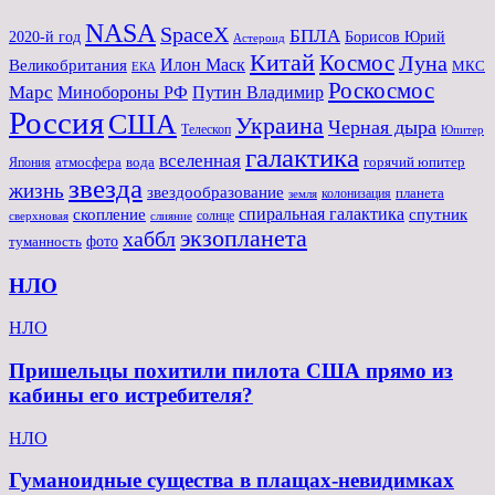
NASA
SpaceX
БПЛА
2020-й год
Борисов Юрий
Астероид
Китай
Космос
Луна
Великобритания
Илон Маск
МКС
ЕКА
Роскосмос
Марс
Минoбороны РФ
Путин Владимир
Россия
США
Украина
Черная дыра
Телескоп
Юпитер
галактика
вселенная
атмосфера
вода
горячий юпитер
Япония
звезда
жизнь
звездообразование
планета
колонизация
земля
спиральная галактика
скопление
спутник
солнце
слияние
сверхновая
экзопланета
хаббл
туманность
фото
НЛО
НЛО
Пришельцы похитили пилота США прямо из
кабины его истребителя?
НЛО
Гуманоидные существа в плащах-невидимках