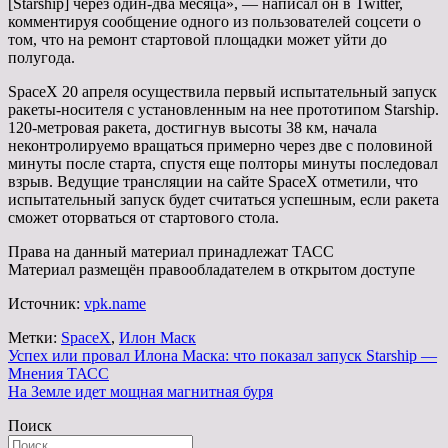
[Starship] через один-два месяца», — написал он в Twitter,
комментируя сообщение одного из пользователей соцсети о
том, что на ремонт стартовой площадки может уйти до
полугода.
SpaceX 20 апреля осуществила первый испытательный запуск
ракеты-носителя с установленным на нее прототипом Starship.
120-метровая ракета, достигнув высоты 38 км, начала
неконтролируемо вращаться примерно через две с половиной
минуты после старта, спустя еще полторы минуты последовал
взрыв. Ведущие трансляции на сайте SpaceX отметили, что
испытательный запуск будет считаться успешным, если ракета
сможет оторваться от стартового стола.
Права на данный материал принадлежат ТАСС
Материал размещён правообладателем в открытом доступе
Источник:
vpk.name
Метки:
SpaceX
,
Илон Маск
Навигация
Успех или провал Илона Маска: что показал запуск Starship —
Мнения ТАСС
по
На Земле идет мощная магнитная буря
записям
Поиск