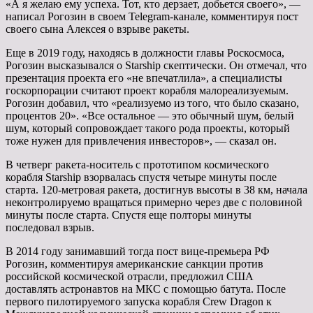
«А я желаю ему успеха. Тот, кто дерзает, добьется своего», —
написал Рогозин в своем Telegram-канале, комментируя пост
своего сына Алексея о взрыве ракеты.
Еще в 2019 году, находясь в должности главы Роскосмоса,
Рогозин высказывался о Starship скептически. Он отмечал, что
презентация проекта его «не впечатлила», а специалисты
госкорпорации считают проект корабля малореализуемым.
Рогозин добавил, что «реализуемо из того, что было сказано,
процентов 20». «Все остальное — это обычный шум, белый
шум, который сопровождает такого рода проекты, который
тоже нужен для привлечения инвесторов», — сказал он.
В четверг ракета-носитель с прототипом космического
корабля Starship взорвалась спустя четыре минуты после
старта. 120-метровая ракета, достигнув высоты в 38 км, начала
неконтролируемо вращаться примерно через две с половиной
минуты после старта. Спустя еще полторы минуты
последовал взрыв.
В 2014 году занимавший тогда пост вице-премьера РФ
Рогозин, комментируя американские санкции против
российской космической отрасли, предложил США
доставлять астронавтов на МКС с помощью батута. После
первого пилотируемого запуска корабля Crew Dragon к