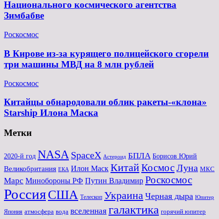
Национального космического агентства
Зимбабве
Роскосмос
В Кирове из-за курящего полицейского сгорели
три машины МВД на 8 млн рублей
Роскосмос
Китайцы обнародовали облик ракеты-«клона»
Starship Илона Маска
Метки
NASA
SpaceX
БПЛА
2020-й год
Борисов Юрий
Астероид
Китай
Космос
Луна
Великобритания
Илон Маск
МКС
ЕКА
Роскосмос
Марс
Минoбороны РФ
Путин Владимир
Россия
США
Украина
Черная дыра
Телескоп
Юпитер
галактика
вселенная
атмосфера
вода
горячий юпитер
Япония