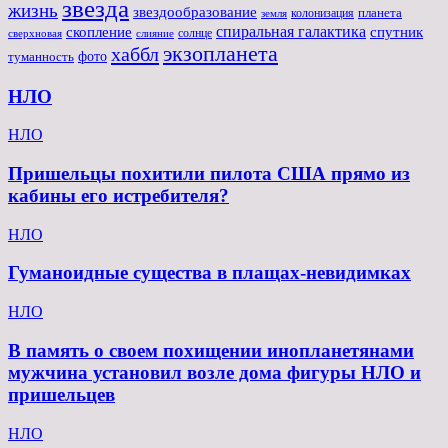
звезда
жизнь
звездообразование
планета
колонизация
земля
спиральная галактика
скопление
спутник
солнце
слияние
сверхновая
экзопланета
хаббл
туманность
фото
НЛО
НЛО
Пришельцы похитили пилота США прямо из
кабины его истребителя?
НЛО
Гуманоидные существа в плащах-невидимках
НЛО
В память о своем похищении инопланетянами
мужчина установил возле дома фигуры НЛО и
пришельцев
НЛО