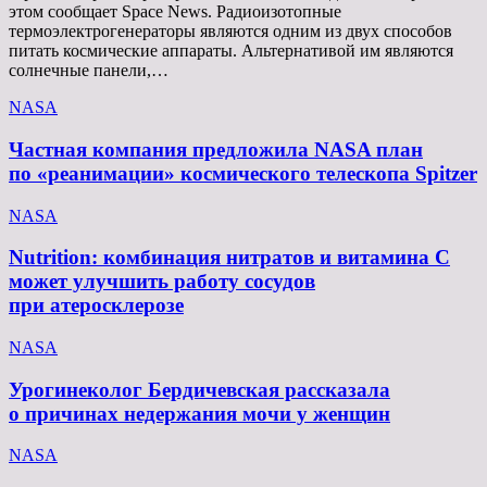
этом сообщает Space News. Радиоизотопные
термоэлектрогенераторы являются одним из двух способов
питать космические аппараты. Альтернативой им являются
солнечные панели,…
NASA
Частная компания предложила NASA план
по «реанимации» космического телескопа Spitzer
NASA
Nutrition: комбинация нитратов и витамина C
может улучшить работу сосудов
при атеросклерозе
NASA
Урогинеколог Бердичевская рассказала
о причинах недержания мочи у женщин
NASA