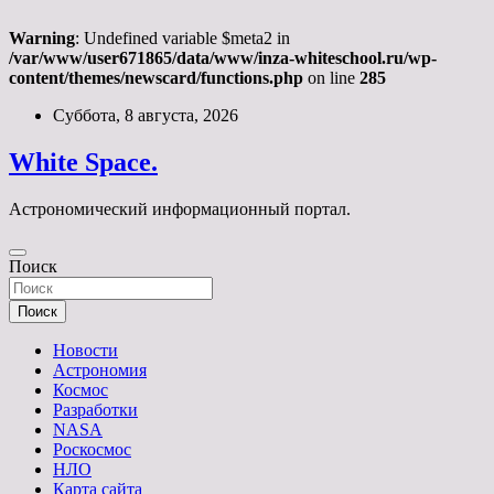
Warning
: Undefined variable $meta2 in
/var/www/user671865/data/www/inza-whiteschool.ru/wp-
content/themes/newscard/functions.php
on line
285
Перейти
Суббота, 8 августа, 2026
к
содержимому
White Space.
Астрономический информационный портал.
Поиск
Поиск
Новости
Астрономия
Космос
Разработки
NASA
Роскосмос
НЛО
Карта сайта