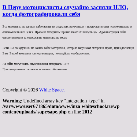
В Перу мотоциклисты случайно засняли НЛО,
когда фотографировали себя
Все материалы на данном сайте взяты из открытых источников и предоставляются исключительно в
ознакомительных целях. Права на материалы принадлежат их владельцам. Администрация сайта
ответственности за содержание материала не несет.
Если Вы обнаружили на нашем сайте материалы, которые нарушают авторские права, принадлежащие
Вам, Вашей компании или организации, пожалуйста, сообщите нам.
На сайте могут быть опубликованы материалы 18+!
При цитировании ссылка на источник обязательна.
Copyright © 2026
White Space.
Warning
: Undefined array key "integration_type" in
/var/www/user671865/data/www/inza-whiteschool.ru/wp-
content/uploads/.sape/sape.php
on line
2012