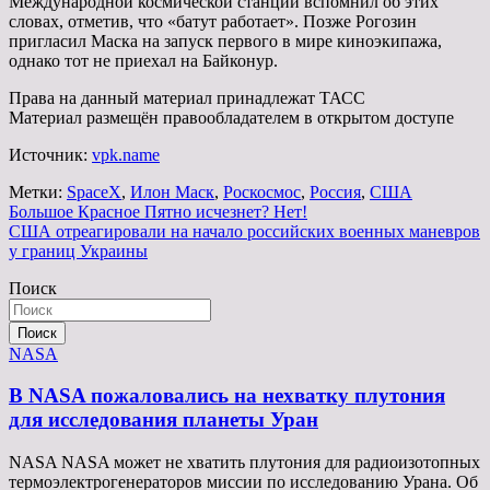
Международной космической станции вспомнил об этих
словах, отметив, что «батут работает». Позже Рогозин
пригласил Маска на запуск первого в мире киноэкипажа,
однако тот не приехал на Байконур.
Права на данный материал принадлежат ТАСС
Материал размещён правообладателем в открытом доступе
Источник:
vpk.name
Метки:
SpaceX
,
Илон Маск
,
Роскосмос
,
Россия
,
США
Навигация
Большое Красное Пятно исчезнет? Нет!
США отреагировали на начало российских военных маневров
по
у границ Украины
записям
Поиск
Поиск
NASA
В NASA пожаловались на нехватку плутония
для исследования планеты Уран
NASA NASA может не хватить плутония для радиоизотопных
термоэлектрогенераторов миссии по исследованию Урана. Об