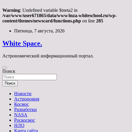
Warning
: Undefined variable $meta2 in
/var/www/user671865/data/www/inza-whiteschool.ru/wp-
content/themes/newscard/functions.php
on line
285
Перейти
Пятница, 7 августа, 2026
к
содержимому
White Space.
Астрономический информационный портал.
Поиск
Поиск
Новости
Астрономия
Космос
Разработки
NASA
Роскосмос
НЛО
Карта сайта