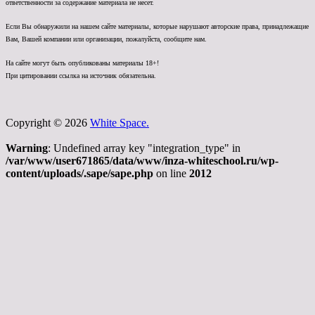
ответственности за содержание материала не несет.
Если Вы обнаружили на нашем сайте материалы, которые нарушают авторские права, принадлежащие
Вам, Вашей компании или организации, пожалуйста, сообщите нам.
На сайте могут быть опубликованы материалы 18+!
При цитировании ссылка на источник обязательна.
Copyright © 2026
White Space.
Warning
: Undefined array key "integration_type" in
/var/www/user671865/data/www/inza-whiteschool.ru/wp-
content/uploads/.sape/sape.php
on line
2012