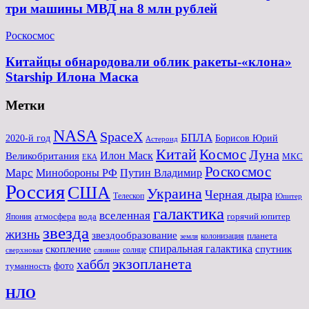
три машины МВД на 8 млн рублей
Роскосмос
Китайцы обнародовали облик ракеты-«клона»
Starship Илона Маска
Метки
NASA
SpaceX
БПЛА
2020-й год
Борисов Юрий
Астероид
Китай
Космос
Луна
Великобритания
Илон Маск
МКС
ЕКА
Роскосмос
Марс
Минoбороны РФ
Путин Владимир
Россия
США
Украина
Черная дыра
Телескоп
Юпитер
галактика
вселенная
атмосфера
вода
горячий юпитер
Япония
звезда
жизнь
звездообразование
планета
колонизация
земля
спиральная галактика
скопление
спутник
солнце
слияние
сверхновая
экзопланета
хаббл
туманность
фото
НЛО