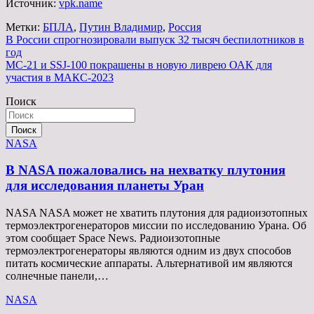
Источник:
vpk.name
Метки:
БПЛА
,
Путин Владимир
,
Россия
Навигация
В России спрогнозировали выпуск 32 тысяч беспилотников в
год
по
МС-21 и SSJ-100 покрашены в новую ливрею ОАК для
записям
участия в МАКС-2023
Поиск
Поиск
NASA
В NASA пожаловались на нехватку плутония
для исследования планеты Уран
NASA NASA может не хватить плутония для радиоизотопных
термоэлектрогенераторов миссии по исследованию Урана. Об
этом сообщает Space News. Радиоизотопные
термоэлектрогенераторы являются одним из двух способов
питать космические аппараты. Альтернативой им являются
солнечные панели,…
NASA