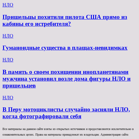
НЛО
Пришельцы похитили пилота США прямо из
кабины его истребителя?
НЛО
Гуманоидные существа в плащах-невидимках
НЛО
В память о своем похищении инопланетянами
мужчина установил возле дома фигуры НЛО и
пришельцев
НЛО
В Перу мотоциклисты случайно засняли НЛО,
когда фотографировали себя
Все материалы на данном сайте взяты из открытых источников и предоставляются исключительно в
ознакомительных целях. Права на материалы принадлежат их владельцам. Администрация сайта