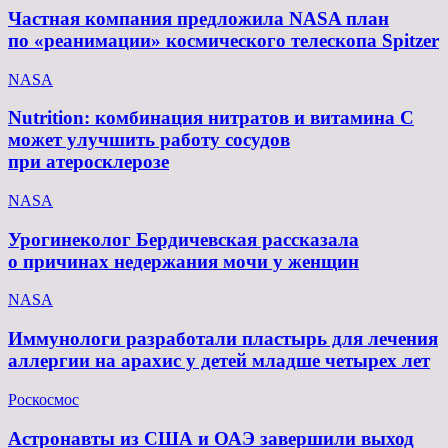
Частная компания предложила NASA план
по «реанимации» космического телескопа Spitzer
NASA
Nutrition: комбинация нитратов и витамина C
может улучшить работу сосудов
при атеросклерозе
NASA
Урогинеколог Бердичевская рассказала
о причинах недержания мочи у женщин
NASA
Иммунологи разработали пластырь для лечения
аллергии на арахис у детей младше четырех лет
Роскосмос
Астронавты из США и ОАЭ завершили выход