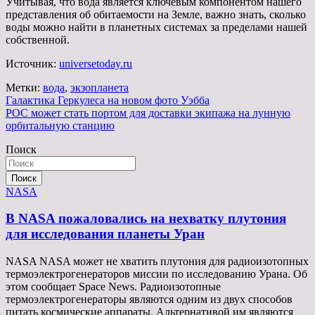
Учитывая, что вода является ключевым компонентом нашего
представления об обитаемости на Земле, важно знать, сколько
воды можно найти в планетных системах за пределами нашей
собственной.
Источник:
universetoday.ru
Метки:
вода
,
экзопланета
Навигация
Галактика Геркулеса на новом фото Уэбба
РОС может стать портом для доставки экипажа на лунную
по
орбитальную станцию
записям
Поиск
Поиск
NASA
В NASA пожаловались на нехватку плутония
для исследования планеты Уран
NASA NASA может не хватить плутония для радиоизотопных
термоэлектрогенераторов миссии по исследованию Урана. Об
этом сообщает Space News. Радиоизотопные
термоэлектрогенераторы являются одним из двух способов
питать космические аппараты. Альтернативой им являются