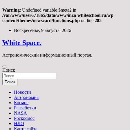
Warning
: Undefined variable $meta2 in
/var/www/user671865/data/www/inza-whiteschool.ru/wp-
content/themes/newscard/functions.php
on line
285
Перейти
Воскресенье, 9 августа, 2026
к
содержимому
White Space.
Астрономический информационный портал.
Поиск
Поиск
Новости
Астрономия
Космос
Разработки
NASA
Роскосмос
НЛО
Карта сайта