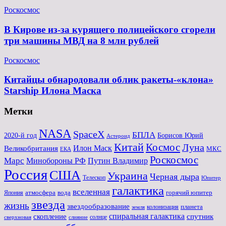
Роскосмос
В Кирове из-за курящего полицейского сгорели
три машины МВД на 8 млн рублей
Роскосмос
Китайцы обнародовали облик ракеты-«клона»
Starship Илона Маска
Метки
NASA
SpaceX
БПЛА
2020-й год
Борисов Юрий
Астероид
Китай
Космос
Луна
Великобритания
Илон Маск
МКС
ЕКА
Роскосмос
Марс
Минoбороны РФ
Путин Владимир
Россия
США
Украина
Черная дыра
Телескоп
Юпитер
галактика
вселенная
атмосфера
вода
горячий юпитер
Япония
звезда
жизнь
звездообразование
планета
колонизация
земля
спиральная галактика
скопление
спутник
солнце
слияние
сверхновая