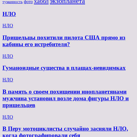
экзопланета
хаббл
туманность
фото
НЛО
НЛО
Пришельцы похитили пилота США прямо из
кабины его истребителя?
НЛО
Гуманоидные существа в плащах-невидимках
НЛО
В память о своем похищении инопланетянами
мужчина установил возле дома фигуры НЛО и
пришельцев
НЛО
В Перу мотоциклисты случайно засняли НЛО,
когда фотографировали себя