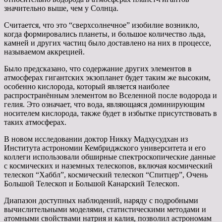
значительно выше, чем у Солнца.
Считается, что это “сверхсолнечное” изобилие возникло,
когда формировались планеты, и большое количество льда,
камней и других частиц было доставлено на них в процессе,
называемом аккрецией.
Было предсказано, что содержание других элементов в
атмосферах гигантских экзопланет будет таким же высоким,
особенно кислорода, который является наиболее
распространённым элементом во Вселенной после водорода и
гелия. Это означает, что вода, являющаяся доминирующим
носителем кислорода, также будет в избытке присутствовать в
таких атмосферах.
В новом исследовании доктор Никку Мадхусудхан из
Института астрономии Кембриджского университета и его
коллеги использовали обширные спектроскопические данные
с космических и наземных телескопов, включая космический
телескоп “Хаббл”, космический телескоп “Спитцер”, Очень
Большой Телескоп и Большой Канарский Телескоп.
Диапазон доступных наблюдений, наряду с подробными
вычислительными моделями, статистическими методами и
атомными свойствами натрия и калия, позволил астрономам