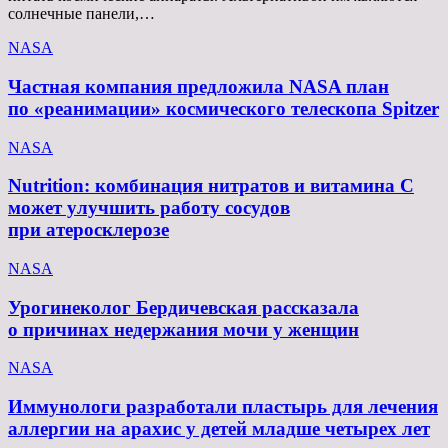
солнечные панели,…
NASA
Частная компания предложила NASA план
по «реанимации» космического телескопа Spitzer
NASA
Nutrition: комбинация нитратов и витамина C
может улучшить работу сосудов
при атеросклерозе
NASA
Урогинеколог Бердичевская рассказала
о причинах недержания мочи у женщин
NASA
Иммунологи разработали пластырь для лечения
аллергии на арахис у детей младше четырех лет