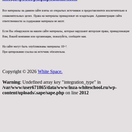
Все материалы на данном сайте взяты из открытых источников и предоставляются исключительно в
ознакомительных целях. Права на материалы принадлежат их владельцам. Администрация сайта
ответственности за содержание материала не несет.
Если Вы обнаружили на нашем сайте материалы, которые нарушают авторские права, принадлежащие
Вам, Вашей компании или организации, пожалуйста, сообщите нам.
На сайте могут быть опубликованы материалы 18+!
При цитировании ссылка на источник обязательна.
Copyright © 2026
White Space.
Warning
: Undefined array key "integration_type" in
/var/www/user671865/data/www/inza-whiteschool.ru/wp-
content/uploads/.sape/sape.php
on line
2012