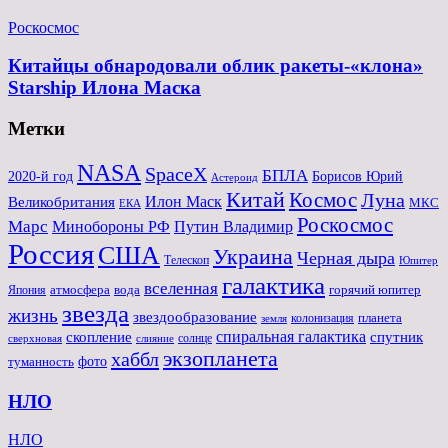
Роскосмос
Китайцы обнародовали облик ракеты-«клона»
Starship Илона Маска
Метки
NASA
SpaceX
БПЛА
2020-й год
Борисов Юрий
Астероид
Китай
Космос
Луна
Великобритания
Илон Маск
МКС
ЕКА
Роскосмос
Марс
Минoбороны РФ
Путин Владимир
Россия
США
Украина
Черная дыра
Телескоп
Юпитер
галактика
вселенная
атмосфера
вода
горячий юпитер
Япония
звезда
жизнь
звездообразование
планета
колонизация
земля
спиральная галактика
скопление
спутник
солнце
слияние
сверхновая
экзопланета
хаббл
туманность
фото
НЛО
НЛО