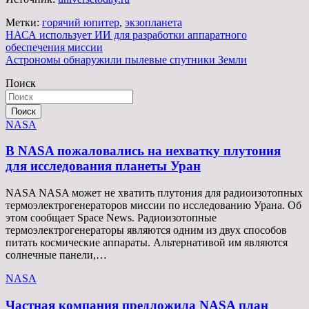
Метки:
горячий юпитер
,
экзопланета
Навигация
НАСА использует ИИ для разработки аппаратного
обеспечения миссии
по
Астрономы обнаружили пылевые спутники Земли
записям
Поиск
Поиск
NASA
В NASA пожаловались на нехватку плутония
для исследования планеты Уран
NASA NASA может не хватить плутония для радиоизотопных
термоэлектрогенераторов миссии по исследованию Урана. Об
этом сообщает Space News. Радиоизотопные
термоэлектрогенераторы являются одним из двух способов
питать космические аппараты. Альтернативой им являются
солнечные панели,…
NASA
Частная компания предложила NASA план