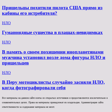
Пришельцы похитили пилота США прямо из
кабины его истребителя?
НЛО
Гуманоидные существа в плащах-невидимках
НЛО
В память о своем похищении инопланетянами
мужчина установил возле дома фигуры НЛО и
пришельцев
НЛО
В Перу мотоциклисты случайно засняли НЛО,
когда фотографировали себя
Все материалы на данном сайте взяты из открытых источников и предоставляются исключительно в
ознакомительных целях. Права на материалы принадлежат их владельцам. Администрация сайта
ответственности за содержание материала не несет.