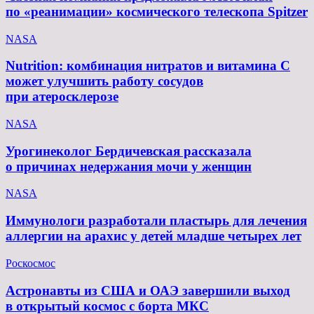
по «реанимации» космического телескопа Spitzer
NASA
Nutrition: комбинация нитратов и витамина C
может улучшить работу сосудов
при атеросклерозе
NASA
Урогинеколог Бердичевская рассказала
о причинах недержания мочи у женщин
NASA
Иммунологи разработали пластырь для лечения
аллергии на арахис у детей младше четырех лет
Роскосмос
Астронавты из США и ОАЭ завершили выход
в открытый космос с борта МКС