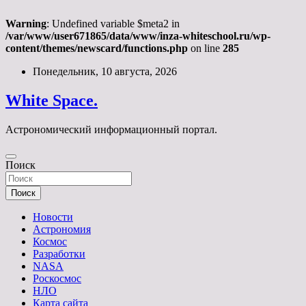
Warning
: Undefined variable $meta2 in
/var/www/user671865/data/www/inza-whiteschool.ru/wp-
content/themes/newscard/functions.php
on line
285
Перейти
Понедельник, 10 августа, 2026
к
содержимому
White Space.
Астрономический информационный портал.
Поиск
Поиск
Новости
Астрономия
Космос
Разработки
NASA
Роскосмос
НЛО
Карта сайта