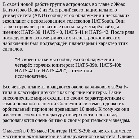
В своей новой работе группа астрономов во главе с Жоао
Бенто (Joao Bento) из Австралийского национального
университета (ANU) сообщает об обнаружении нескольких
экзопланет с использованием телескопов HATSouth. Они
зафиксировали транзитные сигналы у четырёх звёзд, а
именно: HATS-39, HATS-40, HATS-41 и HATS-42. После ряда
последующих фотометрических и спектроскопических
наблюдений был подтверждён планетарный характер этих
сигналов.
“В своей статье мы сообщаем об обнаружении
четырёх горячих юпитеров: HATS-39b, HATS-40b,
HATS-41b и HATS-42b”, – отметили
исследователи.
Все четыре планеты вращаются около карликовых звёзд F-
типа и классифицируются как горячие юпитеры. Такие
внесолнечные миры сходны по своим характеристикам с
самой большой планетой Солнечной системы, однако их
орбитальный период не превышает 10 дней. К тому же они
имеют высокую температуру поверхности, поскольку
располагаются очень близко к своим родительским звёздам.
С массой в 0,63 масс Юпитера HATS-39b является наименее
массивной экзопланетой из обнаруженного квартета. Однако