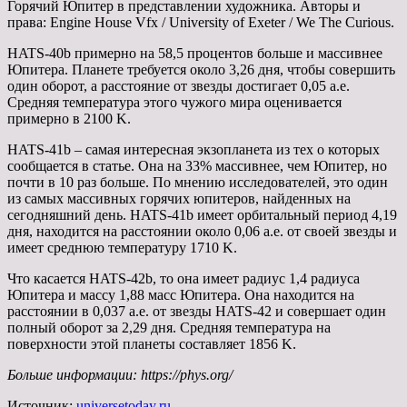
Горячий Юпитер в представлении художника. Авторы и
права: Engine House Vfx / University of Exeter / We The Curious.
HATS-40b примерно на 58,5 процентов больше и массивнее
Юпитера. Планете требуется около 3,26 дня, чтобы совершить
один оборот, а расстояние от звезды достигает 0,05 а.е.
Средняя температура этого чужого мира оценивается
примерно в 2100 K.
HATS-41b – самая интересная экзопланета из тех о которых
сообщается в статье. Она на 33% массивнее, чем Юпитер, но
почти в 10 раз больше. По мнению исследователей, это один
из самых массивных горячих юпитеров, найденных на
сегодняшний день. HATS-41b имеет орбитальный период 4,19
дня, находится на расстоянии около 0,06 а.е. от своей звезды и
имеет среднюю температуру 1710 K.
Что касается HATS-42b, то она имеет радиус 1,4 радиуса
Юпитера и массу 1,88 масс Юпитера. Она находится на
расстоянии в 0,037 а.е. от звезды HATS-42 и совершает один
полный оборот за 2,29 дня. Средняя температура на
поверхности этой планеты составляет 1856 K.
Больше информации: https://phys.org/
Источник:
universetoday.ru