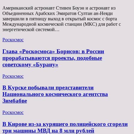
Американский астронавт Стивен Боуэн и астронавт из
Объединенных Арабских Эмиратов Султан ан-Неяди
завершили в пятницу выход в открытый космос с борта
Международной космической станции (МКС) для работ с
энергетической системой…
Роскосмос
Глава «Роскосмоса» Борисов: в России
прорабатываются проекты, подобные
советскому «Бурану»
Роскосмос
В Курске побывали представители
Национального космического агентства
Зимбабве
Роскосмос
В Кирове из-за курящего полицейского сгорели
три машины МВД на 8 млн рублей