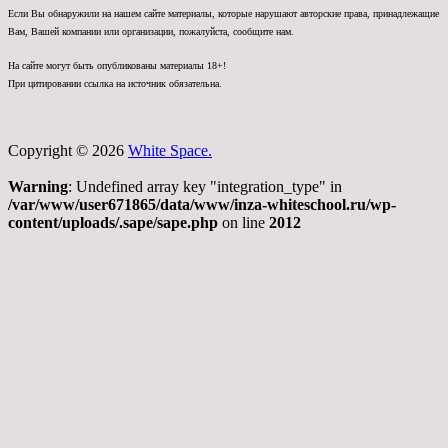
Если Вы обнаружили на нашем сайте материалы, которые нарушают авторские права, принадлежащие
Вам, Вашей компании или организации, пожалуйста, сообщите нам.
На сайте могут быть опубликованы материалы 18+!
При цитировании ссылка на источник обязательна.
Copyright © 2026
White Space.
Warning
: Undefined array key "integration_type" in
/var/www/user671865/data/www/inza-whiteschool.ru/wp-
content/uploads/.sape/sape.php
on line
2012