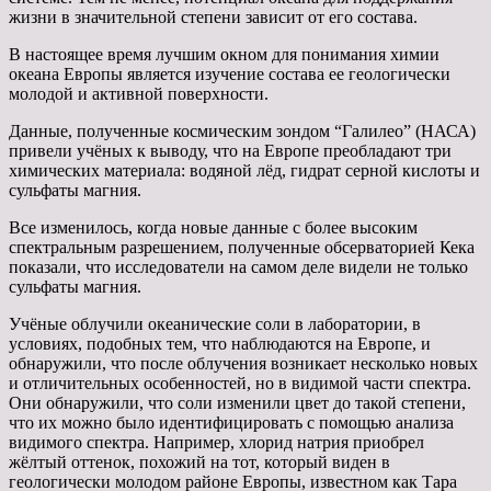
жизни в значительной степени зависит от его состава.
В настоящее время лучшим окном для понимания химии
океана Европы является изучение состава ее геологически
молодой и активной поверхности.
Данные, полученные космическим зондом “Галилео” (НАСА)
привели учёных к выводу, что на Европе преобладают три
химических материала: водяной лёд, гидрат серной кислоты и
сульфаты магния.
Все изменилось, когда новые данные с более высоким
спектральным разрешением, полученные обсерваторией Кека
показали, что исследователи на самом деле видели не только
сульфаты магния.
Учёные облучили океанические соли в лаборатории, в
условиях, подобных тем, что наблюдаются на Европе, и
обнаружили, что после облучения возникает несколько новых
и отличительных особенностей, но в видимой части спектра.
Они обнаружили, что соли изменили цвет до такой степени,
что их можно было идентифицировать с помощью анализа
видимого спектра. Например, хлорид натрия приобрел
жёлтый оттенок, похожий на тот, который виден в
геологически молодом районе Европы, известном как Тара