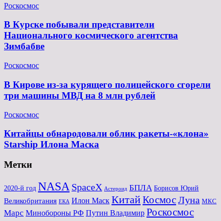
Роскосмос
В Курске побывали представители
Национального космического агентства
Зимбабве
Роскосмос
В Кирове из-за курящего полицейского сгорели
три машины МВД на 8 млн рублей
Роскосмос
Китайцы обнародовали облик ракеты-«клона»
Starship Илона Маска
Метки
NASA
SpaceX
БПЛА
2020-й год
Борисов Юрий
Астероид
Китай
Космос
Луна
Великобритания
Илон Маск
МКС
ЕКА
Роскосмос
Марс
Минoбороны РФ
Путин Владимир