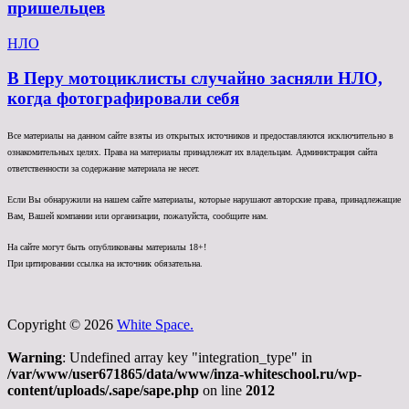
пришельцев
НЛО
В Перу мотоциклисты случайно засняли НЛО,
когда фотографировали себя
Все материалы на данном сайте взяты из открытых источников и предоставляются исключительно в
ознакомительных целях. Права на материалы принадлежат их владельцам. Администрация сайта
ответственности за содержание материала не несет.
Если Вы обнаружили на нашем сайте материалы, которые нарушают авторские права, принадлежащие
Вам, Вашей компании или организации, пожалуйста, сообщите нам.
На сайте могут быть опубликованы материалы 18+!
При цитировании ссылка на источник обязательна.
Copyright © 2026
White Space.
Warning
: Undefined array key "integration_type" in
/var/www/user671865/data/www/inza-whiteschool.ru/wp-
content/uploads/.sape/sape.php
on line
2012