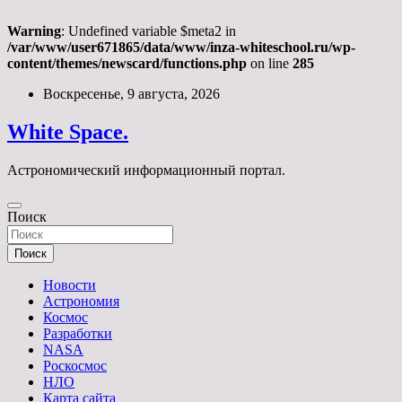
Warning
: Undefined variable $meta2 in
/var/www/user671865/data/www/inza-whiteschool.ru/wp-
content/themes/newscard/functions.php
on line
285
Перейти
Воскресенье, 9 августа, 2026
к
содержимому
White Space.
Астрономический информационный портал.
Поиск
Поиск
Новости
Астрономия
Космос
Разработки
NASA
Роскосмос
НЛО
Карта сайта