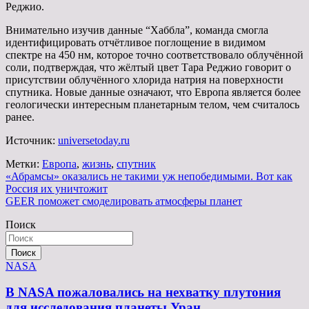
Реджио.
Внимательно изучив данные “Хаббла”, команда смогла
идентифицировать отчётливое поглощение в видимом
спектре на 450 нм, которое точно соответствовало облучённой
соли, подтверждая, что жёлтый цвет Тара Реджио говорит о
присутствии облучённого хлорида натрия на поверхности
спутника. Новые данные означают, что Европа является более
геологически интересным планетарным телом, чем считалось
ранее.
Источник:
universetoday.ru
Метки:
Европа
,
жизнь
,
спутник
Навигация
«Абрамсы» оказались не такими уж непобедимыми. Вот как
Россия их уничтожит
по
GEER поможет смоделировать атмосферы планет
записям
Поиск
Поиск
NASA
В NASA пожаловались на нехватку плутония
для исследования планеты Уран