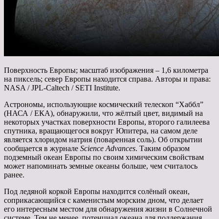
Поверхность Европы; масштаб изображения – 1,6 километра
на пиксель; север Европы находится справа. Авторы и права:
NASA / JPL-Caltech / SETI Institute.
Астрономы, использующие космический телескоп “Хаббл”
(НАСА / ЕКА), обнаружили, что жёлтый цвет, видимый на
некоторых участках поверхности Европы, второго галилеева
спутника, вращающегося вокруг Юпитера, на самом деле
является хлоридом натрия (поваренная соль). Об открытии
сообщается в журнале
Science Advances
. Таким образом
подземный океан Европы по своим химическим свойствам
может напоминать земные океаны больше, чем считалось
ранее.
Под ледяной коркой Европы находится солёный океан,
соприкасающийся с каменистым морским дном, что делает
его интересным местом для обнаружения жизни в Солнечной
системе. Тем не менее, потенциал океана для поддержания