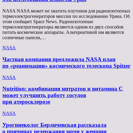
NASA NASA может не хватить плутония для радиоизотопных
термоэлектрогенераторов миссии по исследованию Урана. Об
этом сообщает Space News. Радиоизотопные
термоэлектрогенераторы являются одним из двух способов
питать космические аппараты. Альтернативой им являются
солнечные панели,…
NASA
Частная компания предложила NASA план
по «реанимации» космического телескопа Spitzer
NASA
Nutrition: комбинация нитратов и витамина C
может улучшить работу сосудов
при атеросклерозе
NASA
Урогинеколог Бердичевская рассказала
о причинах недержания мочи у женщин