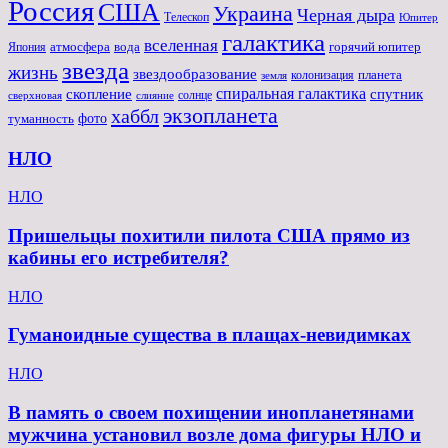
Россия
США
Украина
Черная дыра
Телескоп
Юпитер
галактика
вселенная
атмосфера
вода
горячий юпитер
Япония
звезда
жизнь
звездообразование
планета
колонизация
земля
спиральная галактика
скопление
спутник
солнце
слияние
сверхновая
экзопланета
хаббл
туманность
фото
НЛО
НЛО
Пришельцы похитили пилота США прямо из
кабины его истребителя?
НЛО
Гуманоидные существа в плащах-невидимках
НЛО
В память о своем похищении инопланетянами
мужчина установил возле дома фигуры НЛО и