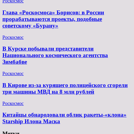
Роскосмос
Глава «Роскосмоса» Борисов: в России
прорабатываются проекты, подобные
советскому «Бурану»
Роскосмос
В Курске побывали представители
Национального космического агентства
Зимбабве
Роскосмос
В Кирове из-за курящего полицейского сгорели
три машины МВД на 8 млн рублей
Роскосмос
Китайцы обнародовали облик ракеты-«клона»
Starship Илона Маска
Метки