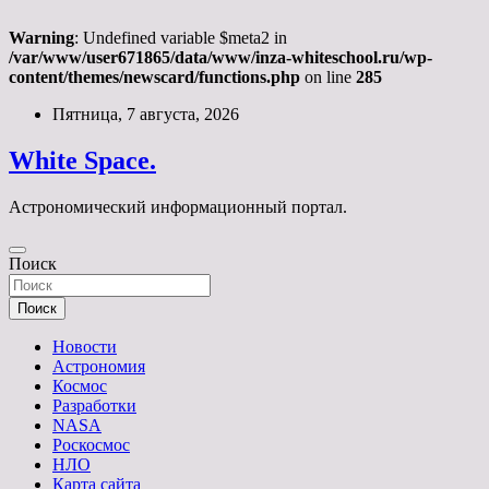
Warning
: Undefined variable $meta2 in
/var/www/user671865/data/www/inza-whiteschool.ru/wp-
content/themes/newscard/functions.php
on line
285
Перейти
Пятница, 7 августа, 2026
к
содержимому
White Space.
Астрономический информационный портал.
Поиск
Поиск
Новости
Астрономия
Космос
Разработки
NASA
Роскосмос
НЛО
Карта сайта