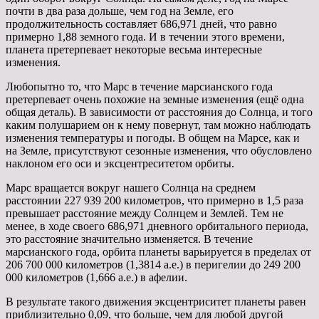
почти в два раза дольше, чем год на Земле, его
продолжительность составляет 686,971 дней, что равно
примерно 1,88 земного года. И в течении этого времени,
планета претерпевает некоторые весьма интересные
изменения.
Любопытно то, что Марс в течение марсианского года
претерпевает очень похожие на земные изменения (ещё одна
общая деталь). В зависимости от расстояния до Солнца, и того
каким полушарием он к нему повернут, там можно наблюдать
изменения температуры и погоды. В общем на Марсе, как и
на Земле, присутствуют сезонные изменения, что обусловлено
наклоном его оси и эксцентреситетом орбиты.
Марс вращается вокруг нашего Солнца на среднем
расстоянии 227 939 200 километров, что примерно в 1,5 раза
превышает расстояние между Солнцем и Землей. Тем не
менее, в ходе своего 686,971 дневного орбитального периода,
это расстояние значительно изменяется. В течение
марсианского года, орбита планеты варьируется в пределах от
206 700 000 километров (1,3814 а.е.) в перигелии до 249 200
000 километров (1,666 а.е.) в афелии.
В результате такого движения эксцентриситет планеты равен
приблизительно 0,09, что больше, чем для любой другой