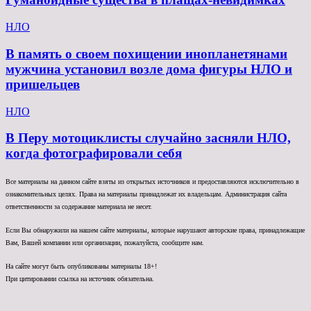
НЛО
В память о своем похищении инопланетянами
мужчина установил возле дома фигуры НЛО и
пришельцев
НЛО
В Перу мотоциклисты случайно засняли НЛО,
когда фотографировали себя
Все материалы на данном сайте взяты из открытых источников и предоставляются исключительно в
ознакомительных целях. Права на материалы принадлежат их владельцам. Администрация сайта
ответственности за содержание материала не несет.
Если Вы обнаружили на нашем сайте материалы, которые нарушают авторские права, принадлежащие
Вам, Вашей компании или организации, пожалуйста, сообщите нам.
На сайте могут быть опубликованы материалы 18+!
При цитировании ссылка на источник обязательна.