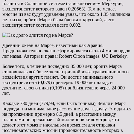
планеты в Солнечной системе (за исключением Меркурия,
эксцентриситет которого равен 0,20563). Тем не менее,
многие из вас будут удивлены узнав, что около 1,35 миллиона
лет назад, орбита Марса была близка к круговой, а его
эксцентриситет составлял всего 0,002.
Древний океан на Марсе, известный как Аравия.
Предположительно океан сформировался около 4 миллиардов
лет назад. Авторы и права: Robert Citron images, UC Berkeley.
Более того, в течение последних 35 000 лет, орбита Марса
становилась всё более эксцентричной из-за гравитационного
воздействия других планет. Он достиг минимального
эксцентриситета (0,079) примерно 19 000 лет назад, и
достигнет своего пика (0,105) приблизительно через 24 000
лет.
Каждые 780 дней (779,94, если быть точным), Земля и Марс
подходят на минимальное расстояние друг к другу. Это длится
на протяжении примерно 8,5 дней, а расстояние между
планетами не превышает 56 миллионов километров, что
делает этот момент идеальным временем для отправки
исследовательских миссий (продолжительность которых в