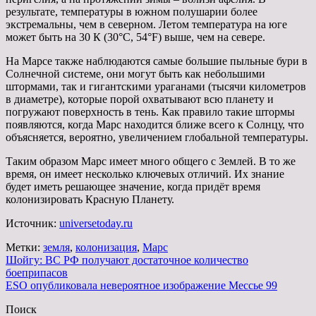
результате, температуры в южном полушарии более
экстремальны, чем в северном. Летом температура на юге
может быть на 30 К (30°С, 54°F) выше, чем на севере.
На Марсе также наблюдаются самые большие пыльные бури в
Солнечной системе, они могут быть как небольшими
штормами, так и гигантскими ураганами (тысячи километров
в диаметре), которые порой охватывают всю планету и
погружают поверхность в тень. Как правило такие штормы
появляются, когда Марс находится ближе всего к Солнцу, что
объясняется, вероятно, увеличением глобальной температуры.
Таким образом Марс имеет много общего с Землей. В то же
время, он имеет несколько ключевых отличий. Их знание
будет иметь решающее значение, когда придёт время
колонизировать Красную Планету.
Источник:
universetoday.ru
Метки:
земля
,
колонизация
,
Марс
Навигация
Шойгу: ВС РФ получают достаточное количество
боеприпасов
по
ESO опубликовала невероятное изображение Мессье 99
записям
Поиск