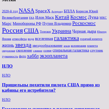
NASA
SpaceX
БПЛА
2020-й год
Борисов Юрий
Астероид
Китай
Космос
Луна
Великобритания
Илон Маск
МКС
ЕКА
Роскосмос
Марс
Минoбороны РФ
Путин Владимир
Россия
США
Украина
Черная дыра
Телескоп
Юпитер
галактика
вселенная
атмосфера
вода
горячий юпитер
Япония
звезда
жизнь
звездообразование
планета
колонизация
земля
спиральная галактика
скопление
спутник
солнце
слияние
сверхновая
экзопланета
хаббл
туманность
фото
НЛО
НЛО
Пришельцы похитили пилота США прямо из
кабины его истребителя?
НЛО
Гуманоидные существа в плащах-невидимках