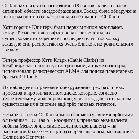
CI Tau находится на расстоянии 518 световых лет от нас в
активной области звездообразования. Звезда была обнаружена
несколько лет назад, как и одна из её планет – CI Tau b.
Хотя горячие Юпитеры были первым типом экзопланет,
который смогли идентифицировать астрономы, их
существование озадачивает исследователей, поскольку
зачастую они располагаются очень близко к их родительским
звёздам.
Теперь профессор Кэти Кларк (Cathie Clarke) из
Кембриджского института астрономии, а также соавторы,
использовали радиотелескоп ALMA для поиска планетарных
братьев CI Tau b.
Их наблюдения привели к обнаружению трёх различных
пробелов в протопланетном диске, которые, согласно
теоретическому моделированию, являются, доказательством
существования в системе ещё трёх газовых гигантов.
Четыре планеты CI Tau сильно отличаются своими орбитами:
ближайшая – CI Tau b – находится в пределах эквивалента
орбиты Меркурия, а самые дальние экзопланеты – на
расстоянии более чем в три раза превышающем расстояние от
Солнца до Нептуна.