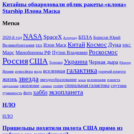
Китайцы обнародовали облик ракеты-«клона»
Starship Илона Маска
Метки
NASA
SpaceX
БПЛА
2020-й год
Борисов Юрий
Астероид
Китай
Космос
Луна
Великобритания
Илон Маск
МКС
ЕКА
Роскосмос
Марс
Минoбороны РФ
Путин Владимир
Россия
США
Украина
Черная дыра
Телескоп
Юпитер
галактика
вселенная
атмосфера
вода
горячий юпитер
Япония
звезда
жизнь
звездообразование
планета
колонизация
земля
спиральная галактика
скопление
спутник
солнце
слияние
сверхновая
экзопланета
хаббл
туманность
фото
НЛО
НЛО
Пришельцы похитили пилота США прямо из