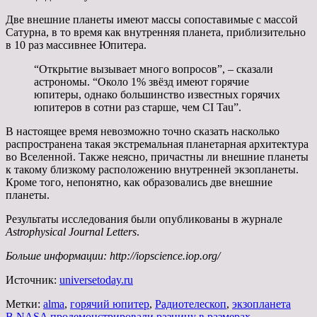
Две внешние планеты имеют массы сопоставимые с массой
Сатурна, в то время как внутренняя планета, приблизительно
в 10 раз массивнее Юпитера.
“Открытие вызывает много вопросов”, – сказали
астрономы. “Около 1% звёзд имеют горячие
юпитеры, однако большинство известных горячих
юпитеров в сотни раз старше, чем CI Tau”.
В настоящее время невозможно точно сказать насколько
распространена такая экстремальная планетарная архитектура
во Вселенной. Также неясно, причастны ли внешние планеты
к такому близкому расположению внутренней экзопланеты.
Кроме того, непонятно, как образовались две внешние
планеты.
Результаты исследования были опубликованы в журнале
Astrophysical Journal Letters
.
Больше информации: http://iopscience.iop.org/
Источник:
universetoday.ru
Метки:
alma
,
горячий юпитер
,
Радиотелескоп
,
экзопланета
В NASA продемонстрировали разницу в размерах