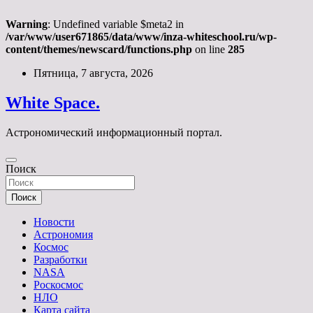
Warning
: Undefined variable $meta2 in
/var/www/user671865/data/www/inza-whiteschool.ru/wp-
content/themes/newscard/functions.php
on line
285
Перейти
Пятница, 7 августа, 2026
к
содержимому
White Space.
Астрономический информационный портал.
Поиск
Поиск
Новости
Астрономия
Космос
Разработки
NASA
Роскосмос
НЛО
Карта сайта