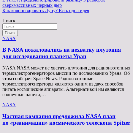
Навигация
сверхмассивных черных дыр
по
Как колонизировать Луну? Есть одна идея
записям
Поиск
Поиск
NASA
В NASA пожаловались на нехватку плутония
для исследования планеты Уран
NASA NASA может не хватить плутония для радиоизотопных
термоэлектрогенераторов миссии по исследованию Урана. Об
этом сообщает Space News. Радиоизотопные
термоэлектрогенераторы являются одним из двух способов
питать космические аппараты. Альтернативой им являются
солнечные панели,…
NASA
Частная компания предложила NASA план
по «реанимации» космического телескопа Spitzer