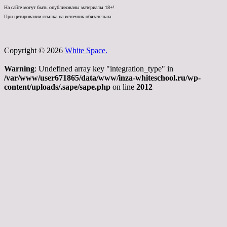
На сайте могут быть опубликованы материалы 18+!
При цитировании ссылка на источник обязательна.
Copyright © 2026
White Space.
Warning
: Undefined array key "integration_type" in
/var/www/user671865/data/www/inza-whiteschool.ru/wp-
content/uploads/.sape/sape.php
on line
2012