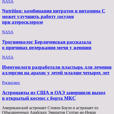
NASA
Nutrition: комбинация нитратов и витамина C
может улучшить работу сосудов
при атеросклерозе
NASA
Урогинеколог Бердичевская рассказала
о причинах недержания мочи у женщин
NASA
Иммунологи разработали пластырь для лечения
аллергии на арахис у детей младше четырех лет
Роскосмос
Астронавты из США и ОАЭ завершили выход
в открытый космос с борта МКС
Американский астронавт Стивен Боуэн и астронавт из
Объединенных Арабских Эмиратов Султан ан-Неяди