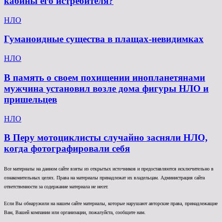
кабины его истребителя?
НЛО
Гуманоидные существа в плащах-невидимках
НЛО
В память о своем похищении инопланетянами
мужчина установил возле дома фигуры НЛО и
пришельцев
НЛО
В Перу мотоциклисты случайно засняли НЛО,
когда фотографировали себя
Все материалы на данном сайте взяты из открытых источников и предоставляются исключительно в
ознакомительных целях. Права на материалы принадлежат их владельцам. Администрация сайта
ответственности за содержание материала не несет.
Если Вы обнаружили на нашем сайте материалы, которые нарушают авторские права, принадлежащие
Вам, Вашей компании или организации, пожалуйста, сообщите нам.