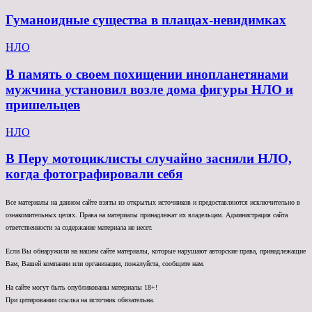
Гуманоидные существа в плащах-невидимках
НЛО
В память о своем похищении инопланетянами
мужчина установил возле дома фигуры НЛО и
пришельцев
НЛО
В Перу мотоциклисты случайно засняли НЛО,
когда фотографировали себя
Все материалы на данном сайте взяты из открытых источников и предоставляются исключительно в
ознакомительных целях. Права на материалы принадлежат их владельцам. Администрация сайта
ответственности за содержание материала не несет.
Если Вы обнаружили на нашем сайте материалы, которые нарушают авторские права, принадлежащие
Вам, Вашей компании или организации, пожалуйста, сообщите нам.
На сайте могут быть опубликованы материалы 18+!
При цитировании ссылка на источник обязательна.