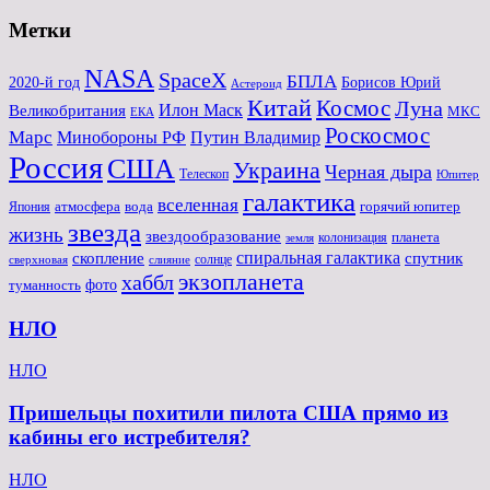
Метки
NASA
SpaceX
БПЛА
2020-й год
Борисов Юрий
Астероид
Китай
Космос
Луна
Великобритания
Илон Маск
МКС
ЕКА
Роскосмос
Марс
Минoбороны РФ
Путин Владимир
Россия
США
Украина
Черная дыра
Телескоп
Юпитер
галактика
вселенная
атмосфера
вода
горячий юпитер
Япония
звезда
жизнь
звездообразование
планета
колонизация
земля
спиральная галактика
скопление
спутник
солнце
слияние
сверхновая
экзопланета
хаббл
туманность
фото
НЛО
НЛО
Пришельцы похитили пилота США прямо из
кабины его истребителя?
НЛО