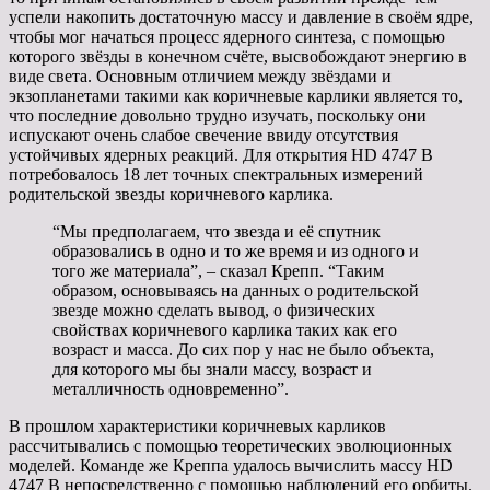
успели накопить достаточную массу и давление в своём ядре,
чтобы мог начаться процесс ядерного синтеза, с помощью
которого звёзды в конечном счёте, высвобождают энергию в
виде света. Основным отличием между звёздами и
экзопланетами такими как коричневые карлики является то,
что последние довольно трудно изучать, поскольку они
испускают очень слабое свечение ввиду отсутствия
устойчивых ядерных реакций. Для открытия HD 4747 B
потребовалось 18 лет точных спектральных измерений
родительской звезды коричневого карлика.
“Мы предполагаем, что звезда и её спутник
образовались в одно и то же время и из одного и
того же материала”, – сказал Крепп. “Таким
образом, основываясь на данных о родительской
звезде можно сделать вывод, о физических
свойствах коричневого карлика таких как его
возраст и масса. До сих пор у нас не было объекта,
для которого мы бы знали массу, возраст и
металличность одновременно”.
В прошлом характеристики коричневых карликов
рассчитывались с помощью теоретических эволюционных
моделей. Команде же Креппа удалось вычислить массу HD
4747 B непосредственно с помощью наблюдений его орбиты.