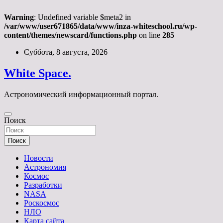
Warning
: Undefined variable $meta2 in
/var/www/user671865/data/www/inza-whiteschool.ru/wp-
content/themes/newscard/functions.php
on line
285
Перейти
Суббота, 8 августа, 2026
к
содержимому
White Space.
Астрономический информационный портал.
Поиск
Поиск
Новости
Астрономия
Космос
Разработки
NASA
Роскосмос
НЛО
Карта сайта