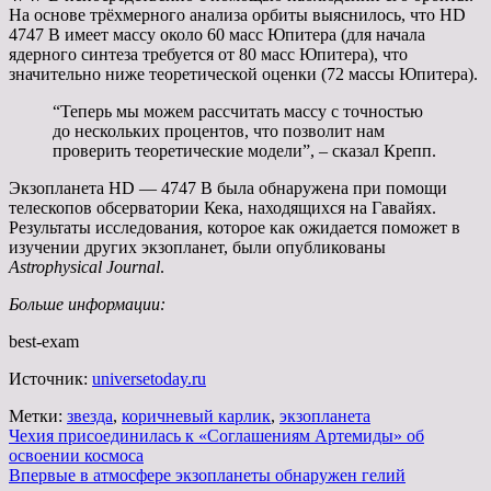
На основе трёхмерного анализа орбиты выяснилось, что HD
4747 В имеет массу около 60 масс Юпитера (для начала
ядерного синтеза требуется от 80 масс Юпитера), что
значительно ниже теоретической оценки (72 массы Юпитера).
“Теперь мы можем рассчитать массу с точностью
до нескольких процентов, что позволит нам
проверить теоретические модели”, – сказал Крепп.
Экзопланета HD — 4747 В была обнаружена при помощи
телескопов обсерватории Кека, находящихся на Гавайях.
Результаты исследования, которое как ожидается поможет в
изучении других экзопланет, были опубликованы
Astrophysical Journal
.
Больше информации:
best-exam
Источник:
universetoday.ru
Метки:
звезда
,
коричневый карлик
,
экзопланета
Навигация
Чехия присоединилась к «Соглашениям Артемиды» об
освоении космоса
по
Впервые в атмосфере экзопланеты обнаружен гелий