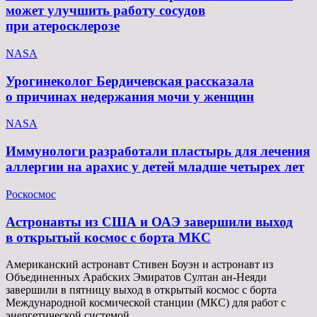
может улучшить работу сосудов
при атеросклерозе
NASA
Урогинеколог Бердичевская рассказала
о причинах недержания мочи у женщин
NASA
Иммунологи разработали пластырь для лечения
аллергии на арахис у детей младше четырех лет
Роскосмос
Астронавты из США и ОАЭ завершили выход
в открытый космос с борта МКС
Американский астронавт Стивен Боуэн и астронавт из
Объединенных Арабских Эмиратов Султан ан-Неяди
завершили в пятницу выход в открытый космос с борта
Международной космической станции (МКС) для работ с
энергетической системой…