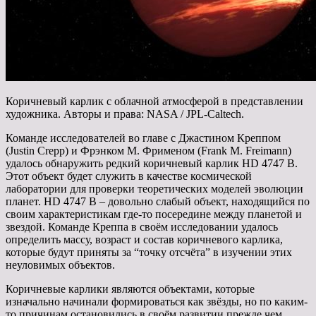
Коричневый карлик с облачной атмосферой в представлении
художника. Авторы и права: NASA / JPL-Caltech.
Команде исследователей во главе с Джастином Креппом
(Justin Crepp) и Фрэнком М. Фрименом (Frank M. Freimann)
удалось обнаружить редкий коричневый карлик HD 4747 B.
Этот объект будет служить в качестве космической
лаборатории для проверки теоретических моделей эволюции
планет. HD 4747 B – довольно слабый объект, находящийся по
своим характеристикам где-то посередине между планетой и
звездой. Команде Креппа в своём исследовании удалось
определить массу, возраст и состав коричневого карлика,
которые будут приняты за “точку отсчёта” в изучении этих
неуловимых объектов.
Коричневые карлики являются объектами, которые
изначально начинали формироваться как звёзды, но по каким-
то причинам остановились в своём развитии прежде чем